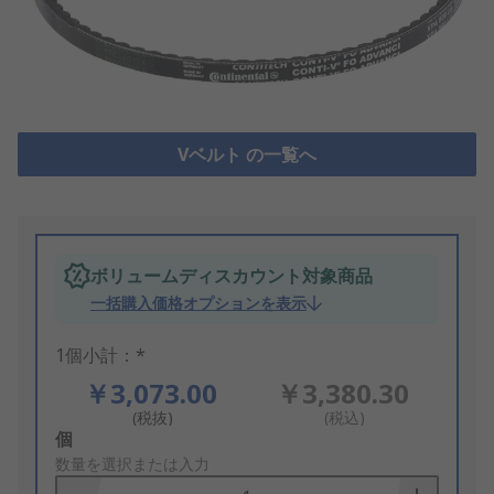
Vベルト の一覧へ
ボリュームディスカウント対象商品
一括購入価格オプションを表示
1個小計：*
￥3,073.00
￥3,380.30
(税抜)
(税込)
Add
個
to
数量を選択または入力
Basket