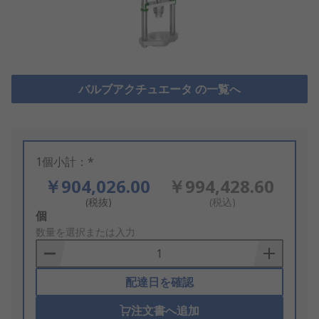
バルブアクチュエータ の一覧へ
1個小計：*
￥904,026.00
￥994,428.60
(税抜)
(税込)
Add
個
to
数量を選択または入力
Basket
配達日を確認
注文書へ追加