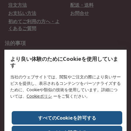
注文方法
配送・送料
お支払い方法
お問合せ
初めてご利用の方へ・よ
くあるご質問
法的事項
プライバシーポリシー
ご利用規約
より良い体験のためにCookieを使用していま
クッキーポリシー
す
RSについて
当社のウェブサイトでは、閲覧やご注文の際により良いサー
ビスを提供し、表示されるコンテンツをパーソナライズする
会社概要
採用情報
ために、Cookieや類似の技術を使用しています。詳細につ
プレスリリース＆お知ら
コーポレートサイト
いては、
Cookieポリシ
ーをご覧ください。
せ
全世界のRS
RSの歴史
すべてのCookieを許可する
ESGへの取り組み（英語）
認証について