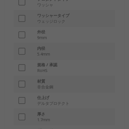
ワッシャ
ワッシャータイプ
ウェッジロック
外径
9mm
内径
5.4mm
規格 / 承認
RoHS
材質
非合金鋼
仕上げ
デルタプロテクト
厚さ
1.7mm