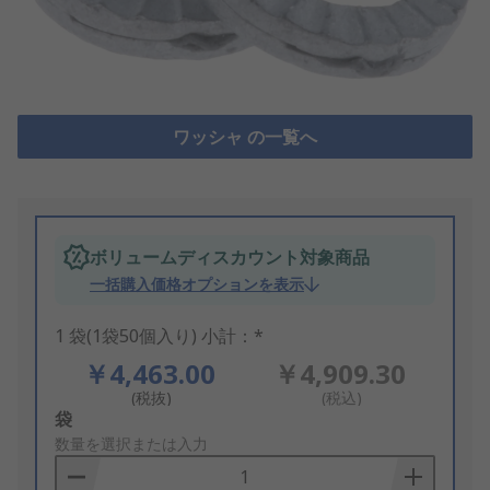
ワッシャ の一覧へ
ボリュームディスカウント対象商品
一括購入価格オプションを表示
1 袋(1袋50個入り) 小計：*
￥4,463.00
￥4,909.30
(税抜)
(税込)
Add
袋
to
数量を選択または入力
Basket