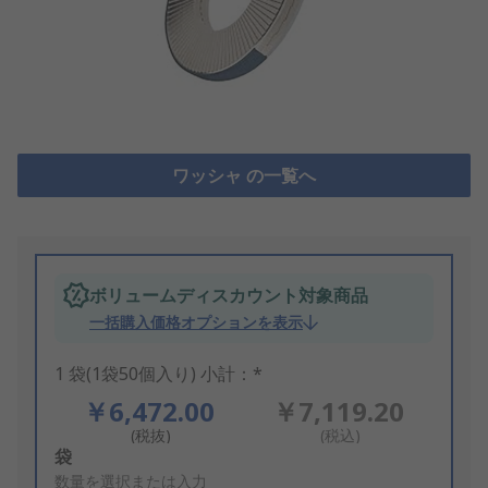
ワッシャ の一覧へ
ボリュームディスカウント対象商品
一括購入価格オプションを表示
1 袋(1袋50個入り) 小計：*
￥6,472.00
￥7,119.20
(税抜)
(税込)
Add
袋
to
数量を選択または入力