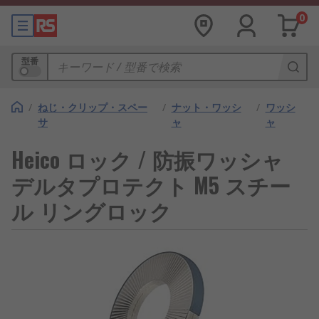
0
型番
/
ねじ・クリップ・スペー
/
ナット・ワッシ
/
ワッシ
サ
ャ
ャ
Heico ロック / 防振ワッシャ
デルタプロテクト M5 スチー
ル リングロック