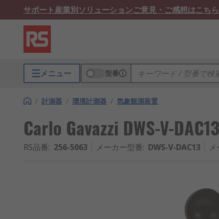
サポート
産業別ソリューション
ご意見・ご感想はこちら
メニュー
型番
/
計測器
/
環境計測器
/
気象観測装置
Carlo Gavazzi DWS-V-
RS品番
:
256-5063
メーカー型番
:
DWS-V-DAC13
メ