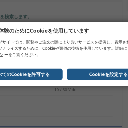
を検索します。
体験のためにCookieを使用しています
内容
ブサイトでは、閲覧やご注文の際により良いサービスを提供し、表示さ
Carlo Gavazzi
ソナライズするために、Cookieや類似の技術を使用しています。詳細
リシ
ーをご覧ください。
タイプ
フローセンサ
定
100%RH
べてのCookieを許可する
Cookieを設定する
167.7mph
10 / 30 V dc