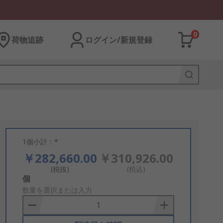
0
荷物追跡
ログイン/新規登録
1個小計：*
￥282,660.00
￥310,926.00
(税抜)
(税込)
Add
個
to
数量を選択または入力
Basket