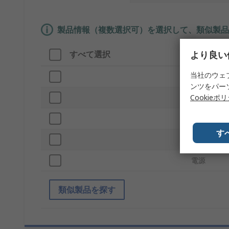
製品情報（複数選択可）を選択して、類似製品
より良い
すべて選択
製品情報
当社のウェ
ブランド
ンツをパー
Cookieポ
プロダクト
最大湿度測
す
最大風速
電源
類似製品を探す