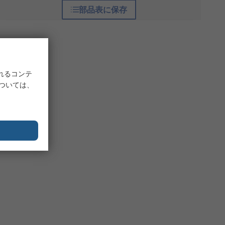
部品表に保存
れるコンテ
については、