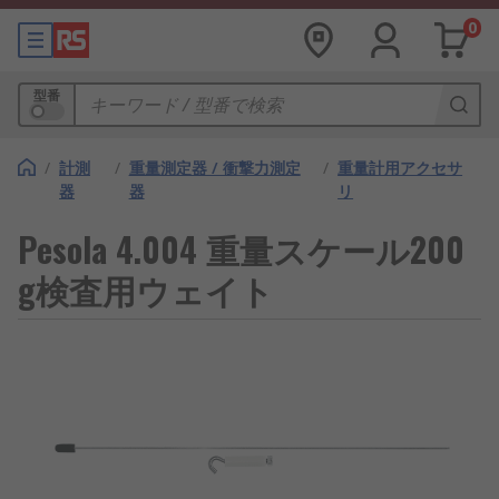
0
型番
/
計測
/
重量測定器 / 衝撃力測定
/
重量計用アクセサ
器
器
リ
Pesola 4.004 重量スケール200
g検査用ウェイト