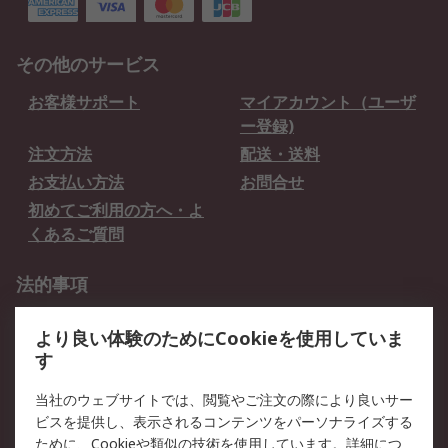
その他のサービス
お客様サポート
マイアカウント（ユーザ
ー登録)
注文方法
配送・送料
お支払い方法
お問合せ
初めてご利用の方へ・よ
くあるご質問
法的事項
プライバシーポリシー
ご利用規約
より良い体験のためにCookieを使用していま
クッキーポリシー
す
RSについて
当社のウェブサイトでは、閲覧やご注文の際により良いサー
ビスを提供し、表示されるコンテンツをパーソナライズする
会社概要
採用情報
ために、Cookieや類似の技術を使用しています。詳細につ