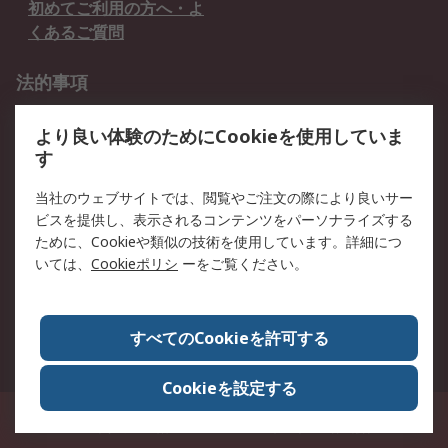
初めてご利用の方へ・よ
くあるご質問
法的事項
プライバシーポリシー
ご利用規約
より良い体験のためにCookieを使用していま
クッキーポリシー
す
RSについて
当社のウェブサイトでは、閲覧やご注文の際により良いサー
ビスを提供し、表示されるコンテンツをパーソナライズする
会社概要
採用情報
ために、Cookieや類似の技術を使用しています。詳細につ
プレスリリース＆お知ら
コーポレートサイト
いては、
Cookieポリシ
ーをご覧ください。
せ
全世界のRS
RSの歴史
すべてのCookieを許可する
ESGへの取り組み（英語）
認証について
Cookieを設定する
〒240-0005 神奈川県横浜市保土ヶ谷区神戸町134番地 横浜ビジネスパーク ウ
エストタワー12階
© アールエスコンポーネンツ株式会社