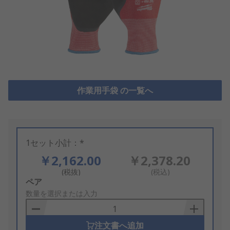
作業用手袋 の一覧へ
1セット小計：*
￥2,162.00
￥2,378.20
(税抜)
(税込)
Add
ペア
to
数量を選択または入力
Basket
注文書へ追加