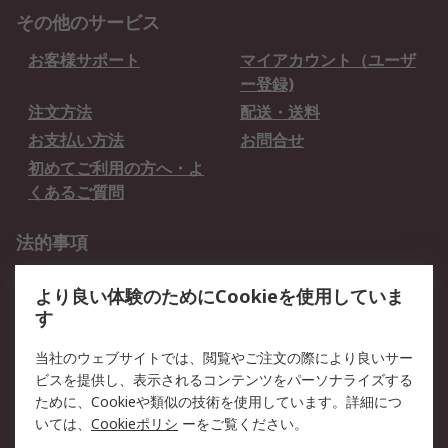
その他のサービス
お客様サポート
マイアカウント（ユーザ
ー登録)
注文方法
配送・送料
お支払い方法
お問合せ
初めてご利用の方へ・よ
くあるご質問
法的事項
プライバシーポリシー
ご利用規約
より良い体験のためにCookieを使用していま
クッキーポリシー
す
RSについて
当社のウェブサイトでは、閲覧やご注文の際により良いサー
ビスを提供し、表示されるコンテンツをパーソナライズする
会社概要
採用情報
ために、Cookieや類似の技術を使用しています。詳細につ
プレスリリース＆お知ら
コーポレートサイト
いては、
Cookieポリシ
ーをご覧ください。