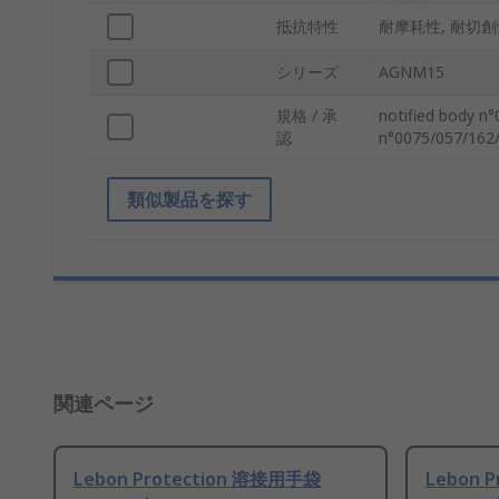
抵抗特性
耐摩耗性, 耐切創
シリーズ
AGNM15
規格 / 承
notified body n°
認
n°0075/057/162/
類似製品を探す
関連ページ
Lebon Protection 溶接用手袋
Lebon 