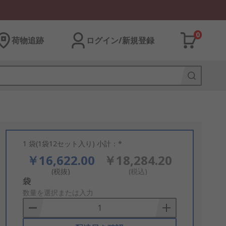
0
荷物追跡
ログイン/新規登録
1 袋(1袋12セット入り) 小計：*
￥16,622.00
￥18,284.20
(税抜)
(税込)
Add
袋
to
数量を選択または入力
Basket