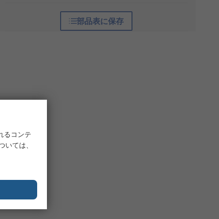
部品表に保存
れるコンテ
については、