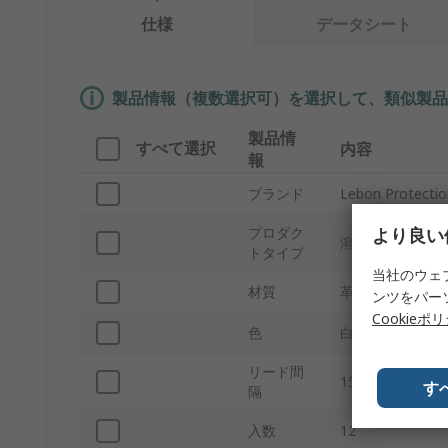
仕様
データシート
製品情報（複数選択可）を選択して、類似製品
製品情
すべて選択
内容
報
ブランド
Lebon Protectio
より良い
プロダク
溶接用手袋
トタイプ
当社のウェ
材質
革
ンツをパー
Cookieポ
色
白
リード間
150mm
す
隔
入数
12