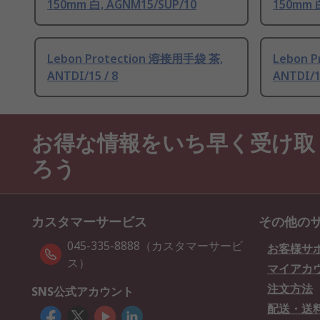
150mm 白, AGNM15/SUP/10
150mm 
Lebon Protection 溶接用手袋 茶,
Lebon 
ANTDI/15 / 8
ANTDI/15
お得な情報をいち早く受け取
ろう
カスタマーサービス
その他の
045-335-8888（カスタマーサービ
お客様サ
ス）
マイアカ
注文方法
SNS公式アカウント
配送・送