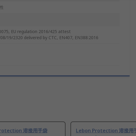
性
0075, EU regulation 2016/425 attest
08/19/2320 delivered by CTC, EN407, EN388:2016
Protection 溶接用手袋
Lebon Protection 溶接