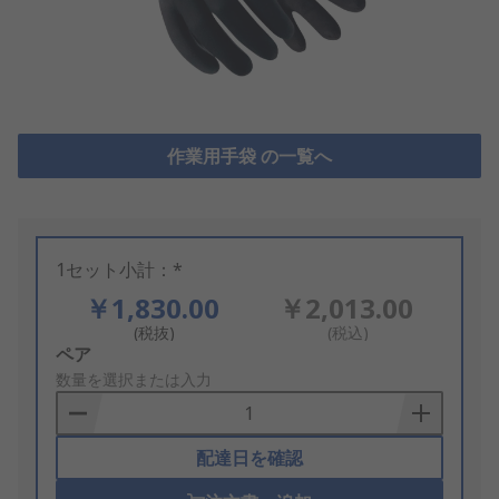
作業用手袋 の一覧へ
1セット小計：*
￥1,830.00
￥2,013.00
(税抜)
(税込)
Add
ペア
to
数量を選択または入力
Basket
配達日を確認