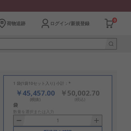
0
荷物追跡
ログイン/新規登録
1 袋(1袋10セット入り) 小計：*
￥45,457.00
￥50,002.70
(税抜)
(税込)
Add
袋
to
数量を選択または入力
Basket