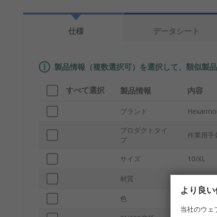
仕様
データシート
製品情報（複数選択可）を選択して、類似製品
すべて選択
製品情報
内容
ブランド
Hexarmo
プロダクトタイ
作業用手
プ
サイズ
10/XL
材質
コットン
より良い
色
黄
当社のウェ