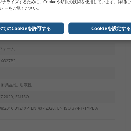
ソナライズするために、Cookieや類似の技術を使用しています。詳細
リシ
ーをご覧ください。
べてのCookieを許可する
Cookieを設定する
フォーム
S XG27BI
 耐薬品性, 耐液性
7:2020, EN ISO
88:2016 3121XP, EN 407:2020, EN ISO 374-1/TYPE A