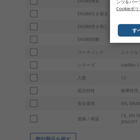
EN388摩耗
あり
ンツをパー
Cookieポ
EN388引き裂き
あり
EN388突き刺し
あり
す
EN388切断
あり
コーティング
ニトリル
シリーズ
rubiflex 
入数
12
抵抗特性
耐摩耗性,
安全基準
EN, EN40
CE, EN 3
規格 / 承認
JKNOPT
類似製品を探す