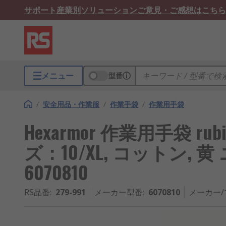
サポート
産業別ソリューション
ご意見・ご感想はこちら
メニュー
型番
/
安全用品・作業服
/
作業手袋
/
作業用手袋
Hexarmor 作業用手袋 rubif
ズ：10/XL, コットン, 
6070810
RS品番
:
279-991
メーカー型番
:
6070810
メーカー