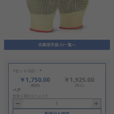
作業用手袋 の一覧へ
1セット小計：*
￥1,750.00
￥1,925.00
(税抜)
(税込)
Add
ペア
to
数量を選択または入力
Basket
配達日を確認