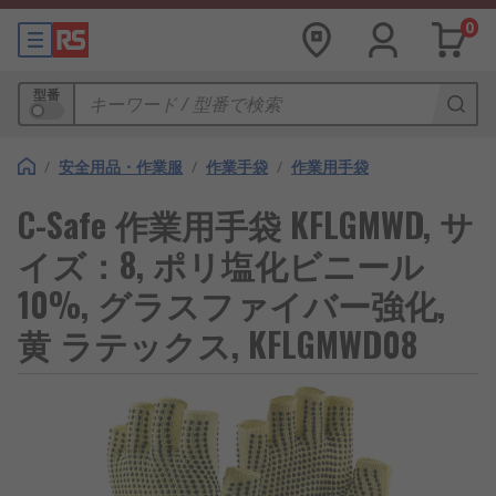
0
型番
/
安全用品・作業服
/
作業手袋
/
作業用手袋
C-Safe 作業用手袋 KFLGMWD, サ
イズ：8, ポリ塩化ビニール
10%, グラスファイバー強化,
黄 ラテックス, KFLGMWD08