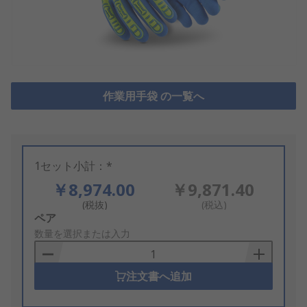
作業用手袋 の一覧へ
1セット小計：*
￥8,974.00
￥9,871.40
(税抜)
(税込)
Add
ペア
to
数量を選択または入力
Basket
注文書へ追加