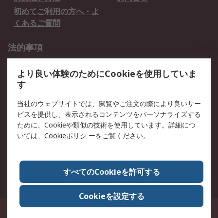
初めてご利用の方へ・よ
くあるご質問
法的事項
プライバシーポリシー
ご利用規約
より良い体験のためにCookieを使用していま
クッキーポリシー
す
RSについて
当社のウェブサイトでは、閲覧やご注文の際により良いサー
ビスを提供し、表示されるコンテンツをパーソナライズする
会社概要
採用情報
ために、Cookieや類似の技術を使用しています。詳細につ
プレスリリース＆お知ら
コーポレートサイト
いては、
Cookieポリシ
ーをご覧ください。
せ
全世界のRS
RSの歴史
すべてのCookieを許可する
ESGへの取り組み（英語）
認証について
Cookieを設定する
〒240-0005 神奈川県横浜市保土ヶ谷区神戸町134番地 横浜ビジネスパーク ウ
エストタワー12階
© アールエスコンポーネンツ株式会社