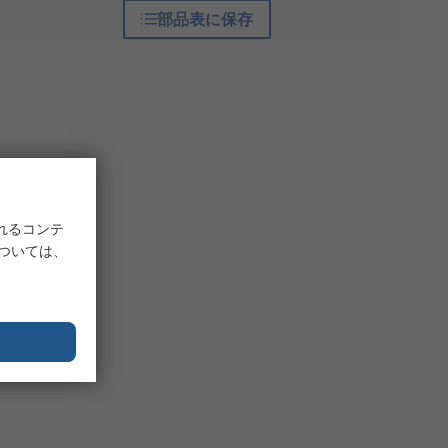
部品表に保存
れるコンテ
については、