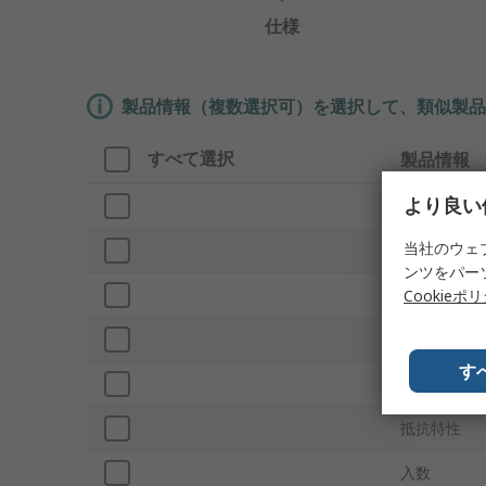
仕様
製品情報（複数選択可）を選択して、類似製品
すべて選択
製品情報
より良い
ブランド
当社のウェ
プロダクト
ンツをパー
材質
Cookieポ
色
す
リード間隔
抵抗特性
入数