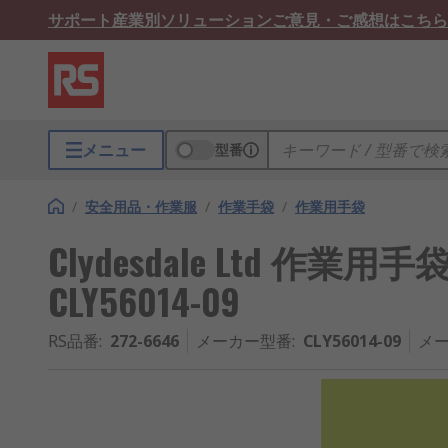
サポート
産業別ソリューション
ご意見・ご感想はこちら
メニュー
型番
/
安全用品・作業服
/
作業手袋
/
作業用手袋
Clydesdale Ltd 作業用手袋
CLY56014-09
RS品番
:
272-6646
メーカー型番
:
CLY56014-09
メー