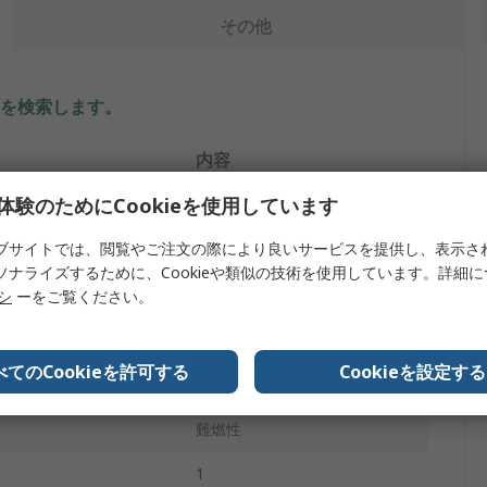
その他
を検索します。
内容
体験のためにCookieを使用しています
Clydesdale Ltd
ブサイトでは、閲覧やご注文の際により良いサービスを提供し、表示さ
タイプ
作業用手袋
ソナライズするために、Cookieや類似の技術を使用しています。詳細
ゴム
リシ
ーをご覧ください。
橙
べてのCookieを許可する
Cookieを設定する
355mm
難燃性
1