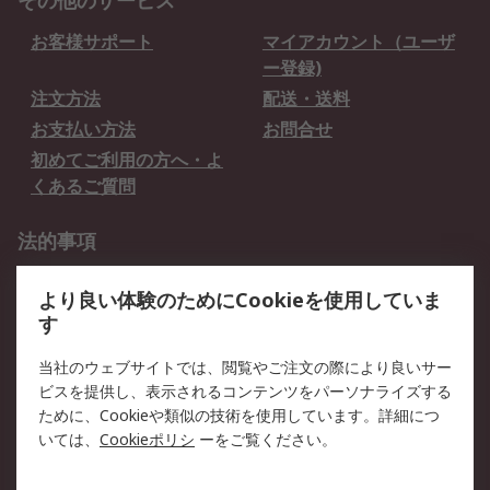
その他のサービス
お客様サポート
マイアカウント（ユーザ
ー登録)
注文方法
配送・送料
お支払い方法
お問合せ
初めてご利用の方へ・よ
くあるご質問
法的事項
プライバシーポリシー
ご利用規約
より良い体験のためにCookieを使用していま
クッキーポリシー
す
RSについて
当社のウェブサイトでは、閲覧やご注文の際により良いサー
ビスを提供し、表示されるコンテンツをパーソナライズする
会社概要
採用情報
ために、Cookieや類似の技術を使用しています。詳細につ
プレスリリース＆お知ら
コーポレートサイト
いては、
Cookieポリシ
ーをご覧ください。
せ