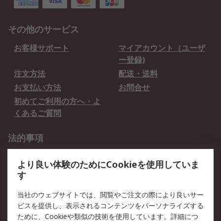
その他のサービス
お客様サポート
マイアカウント（ユーザ
ー登録)
注文方法
配送・送料
お支払い方法
お問合せ
初めてご利用の方へ・よ
くあるご質問
法的事項
プライバシーポリシー
ご利用規約
より良い体験のためにCookieを使用していま
クッキーポリシー
す
RSについて
当社のウェブサイトでは、閲覧やご注文の際により良いサー
ビスを提供し、表示されるコンテンツをパーソナライズする
会社概要
採用情報
ために、Cookieや類似の技術を使用しています。詳細につ