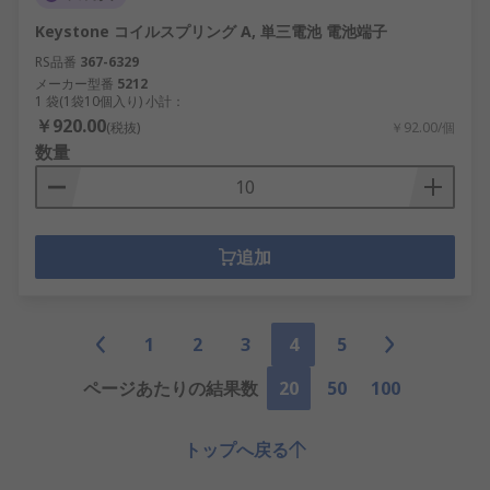
Keystone コイルスプリング A, 単三電池 電池端子
RS品番
367-6329
メーカー型番
5212
1 袋(1袋10個入り) 小計：
￥920.00
(税抜)
￥92.00/個
数量
追加
1
2
3
4
5
ページあたりの結果数
20
50
100
トップへ戻る