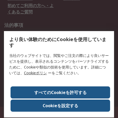
初めてご利用の方へ・よ
くあるご質問
法的事項
プライバシーポリシー
ご利用規約
より良い体験のためにCookieを使用していま
クッキーポリシー
す
RSについて
当社のウェブサイトでは、閲覧やご注文の際により良いサー
ビスを提供し、表示されるコンテンツをパーソナライズする
会社概要
採用情報
ために、Cookieや類似の技術を使用しています。詳細につ
プレスリリース＆お知ら
コーポレートサイト
いては、
Cookieポリシ
ーをご覧ください。
せ
全世界のRS
RSの歴史
すべてのCookieを許可する
ESGへの取り組み（英語）
認証について
Cookieを設定する
〒240-0005 神奈川県横浜市保土ヶ谷区神戸町134番地 横浜ビジネスパーク ウ
エストタワー12階
© アールエスコンポーネンツ株式会社