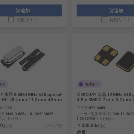
追加
追加
比較リスト
比較リスト
あり
在庫あり
Y 水晶 3.6864 MHz ±30 ppm 表
MERCURY 水晶 12 MHz ±30
n HC-49 4 mm 11.2 mm 4.5mm
4-Pin SMD 0.7 mm 3.2 mm
2-0328
RS品番
672-0485
型番
M49-3.6864-18-30/50/4085
メーカー型番
X32-12.000-12-30/3
5個入り) 小計：
1 袋(1袋5個入り) 小計：
0
￥448.00
(税抜)
￥94.40/個
(税抜)
数量