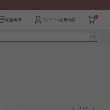
0
荷物追跡
ログイン/新規登録
リセット
3
/
8