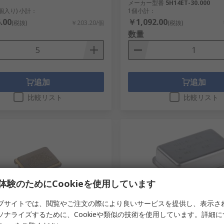
メーカー型番
5H14ET-30.000
5個入り) 小計：
1個小計：
.00
￥1,092.00
(税抜)
￥203.20/個
(税抜)
数量
追加
追加
比較リスト
比較リスト
体験のためにCookieを使用しています
ブサイトでは、閲覧やご注文の際により良いサービスを提供し、表示さ
あり
在庫あり
ソナライズするために、Cookieや類似の技術を使用しています。詳細
Y 水晶 7.3728 MHz ±30 ppm 表
MERCURY クロック 発振器, 16