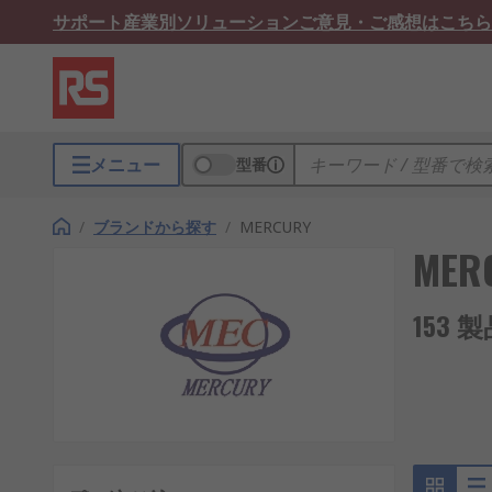
サポート
産業別ソリューション
ご意見・ご感想はこちら
メニュー
型番
/
ブランドから探す
/
MERCURY
MER
153