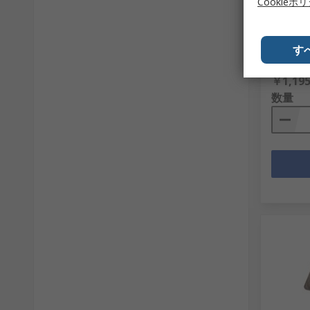
Cookieポ
面, 4-P
RS品番
67
メーカー
す
1 袋(1袋
￥1,195
数量