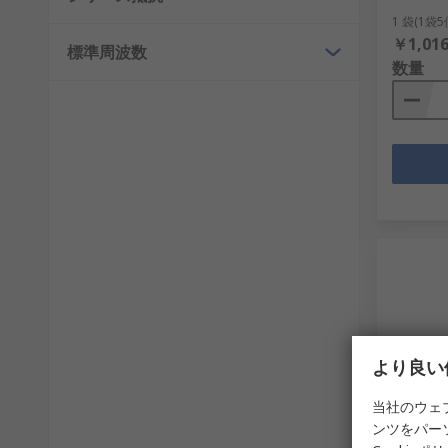
1 袋(1袋
￥1,016
標準周波数
数量
より良い
当社のウェ
在庫
ンツをパー
MERCUR