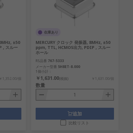
在庫あり
MHz, ±50
MERCURY クロック 発振器, 8MHz, ±50
P , スルー
ppm, TTL, HCMOS出力, PDIP , スルー
ホール
RS品番
767-5333
メーカー型番
5H8ET-8.000
1個小計：
￥1,631.00
￥1,352.00/個
(税抜)
￥1,631.00/個
数量
追加
比較リスト