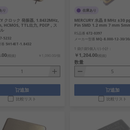
あり
在庫あり
Y クロック 発振器, 1.8432MHz,
MERCURY 水晶 8 MHz ±30 p
m, HCMOS, TTL出力, PDIP , ス
Pin SMD 1.2 mm 7 mm 5m
ル
RS品番
672-0397
7-5232
メーカー型番
MQ-8.000-12-30/30
型番
5H14ET-1.8432
1 袋(1袋5個入り) 小計：
.00
￥1,204.00
(税抜)
￥1,090.00/個
(税抜)
数量
追加
追加
比較リスト
比較リスト