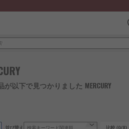
CURY
 製品が以下で見つかりました MERCURY
並び替え
検索キーワード関連順
比較 (0/8)