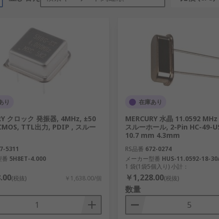
あり
在庫あり
Y クロック 発振器, 4MHz, ±50
MERCURY 水晶 11.0592 MHz
CMOS, TTL出力, PDIP , スルー
スルーホール, 2-Pin HC-49-US
10.7 mm 4.3mm
7-5311
RS品番
672-0274
型番
5H8ET-4.000
メーカー型番
HUS-11.0592-18-30
1 袋(1袋5個入り) 小計：
.00
￥1,228.00
(税抜)
￥1,638.00/個
(税抜)
数量