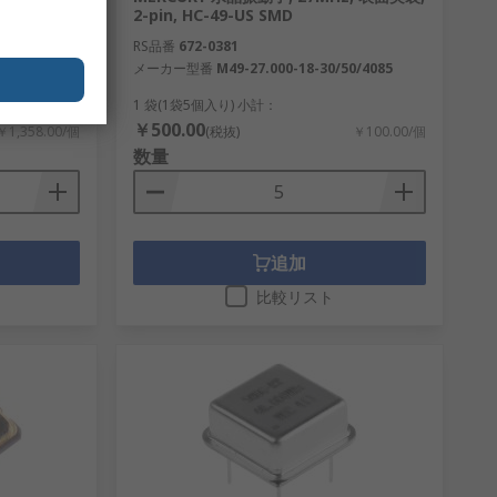
P , スルー
2-pin, HC-49-US SMD
RS品番
672-0381
メーカー型番
M49-27.000-18-30/50/4085
1 袋(1袋5個入り) 小計：
￥500.00
￥1,358.00/個
(税抜)
￥100.00/個
数量
追加
比較リスト