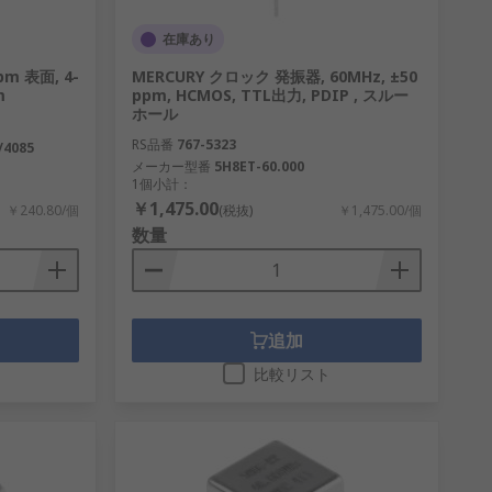
在庫あり
pm 表面, 4-
MERCURY クロック 発振器, 60MHz, ±50
m
ppm, HCMOS, TTL出力, PDIP , スルー
ホール
RS品番
767-5323
/4085
メーカー型番
5H8ET-60.000
1個小計：
￥1,475.00
￥240.80/個
(税抜)
￥1,475.00/個
数量
追加
比較リスト