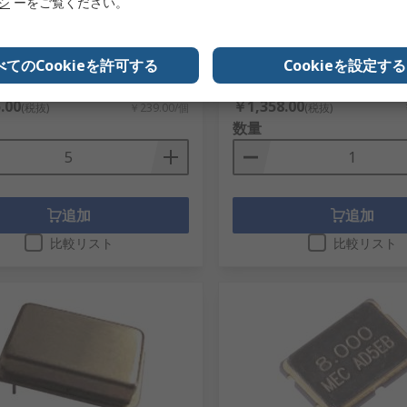
リシ
ーをご覧ください。
in SMD 1.2 mm 7 mm 5mm
ppm, HCMOS, TTL出力, PDI
ホール
2-0393
RS品番
767-5260
型番
MQ-7.3728-12-30/30/4085
べてのCookieを許可する
Cookieを設定する
メーカー型番
5H14ET-16.000
5個入り) 小計：
1個小計：
.00
￥1,358.00
(税抜)
￥239.00/個
(税抜)
数量
追加
追加
比較リスト
比較リスト