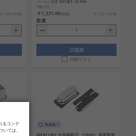
メーカー型番
5H14ET-32.000
1個小計：
￥1,331.00
￥1,092.00/個
(税抜)
￥1,331.00/個
数量
追加
比較リスト
れるコンテ
取扱終了
については、
MHz, ±50
MERCURY 水晶振動子, 27MHz, 表面実装,