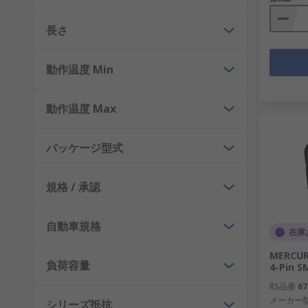
長さ
動作温度 Min
動作温度 Max
パッケージ型式
規格 / 承認
自動車規格
在庫
MERCUR
負荷容量
4-Pin 
RS品番
67
メーカー
シリーズ抵抗