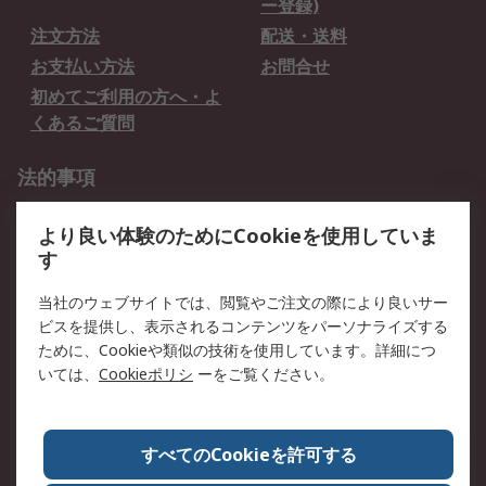
ー登録)
注文方法
配送・送料
お支払い方法
お問合せ
初めてご利用の方へ・よ
くあるご質問
法的事項
プライバシーポリシー
ご利用規約
より良い体験のためにCookieを使用していま
クッキーポリシー
す
RSについて
当社のウェブサイトでは、閲覧やご注文の際により良いサー
ビスを提供し、表示されるコンテンツをパーソナライズする
会社概要
採用情報
ために、Cookieや類似の技術を使用しています。詳細につ
プレスリリース＆お知ら
コーポレートサイト
いては、
Cookieポリシ
ーをご覧ください。
せ
全世界のRS
RSの歴史
すべてのCookieを許可する
ESGへの取り組み（英語）
認証について