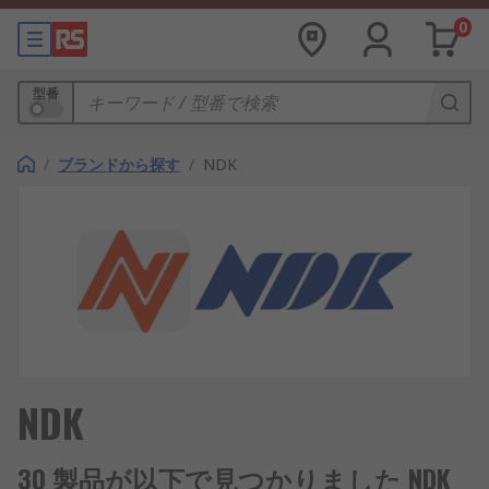
0
型番
/
ブランドから探す
/
NDK
NDK
30 製品が以下で見つかりました NDK