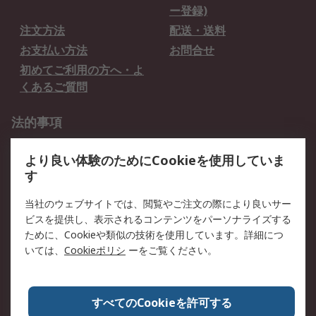
ー登録)
注文方法
配送・送料
お支払い方法
お問合せ
初めてご利用の方へ・よ
くあるご質問
法的事項
プライバシーポリシー
ご利用規約
より良い体験のためにCookieを使用していま
クッキーポリシー
す
RSについて
当社のウェブサイトでは、閲覧やご注文の際により良いサー
ビスを提供し、表示されるコンテンツをパーソナライズする
会社概要
採用情報
ために、Cookieや類似の技術を使用しています。詳細につ
プレスリリース＆お知ら
コーポレートサイト
いては、
Cookieポリシ
ーをご覧ください。
せ
全世界のRS
RSの歴史
すべてのCookieを許可する
ESGへの取り組み（英語）
認証について