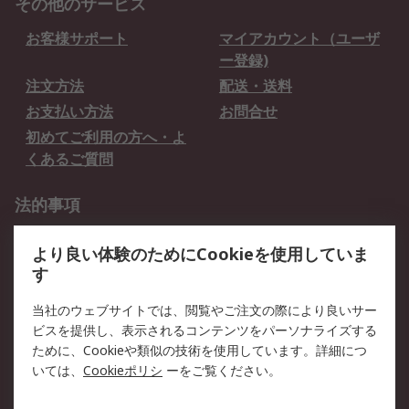
その他のサービス
お客様サポート
マイアカウント（ユーザ
ー登録)
注文方法
配送・送料
お支払い方法
お問合せ
初めてご利用の方へ・よ
くあるご質問
法的事項
プライバシーポリシー
ご利用規約
より良い体験のためにCookieを使用していま
クッキーポリシー
す
RSについて
当社のウェブサイトでは、閲覧やご注文の際により良いサー
ビスを提供し、表示されるコンテンツをパーソナライズする
会社概要
採用情報
ために、Cookieや類似の技術を使用しています。詳細につ
プレスリリース＆お知ら
コーポレートサイト
いては、
Cookieポリシ
ーをご覧ください。
せ