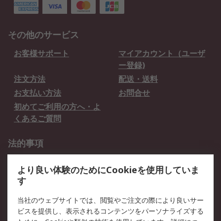
その他のサービス
お客様サポート
マイアカウント（ユーザ
ー登録)
注文方法
配送・送料
お支払い方法
お問合せ
初めてご利用の方へ・よ
くあるご質問
法的事項
プライバシーポリシー
ご利用規約
より良い体験のためにCookieを使用していま
クッキーポリシー
す
RSについて
当社のウェブサイトでは、閲覧やご注文の際により良いサー
ビスを提供し、表示されるコンテンツをパーソナライズする
会社概要
採用情報