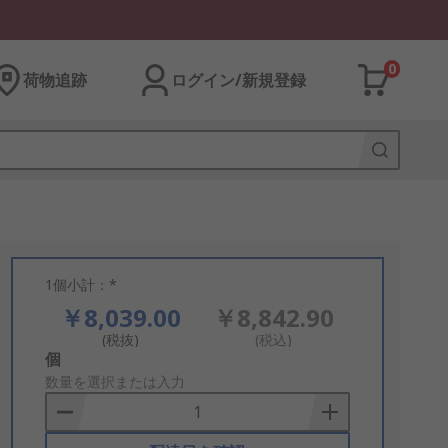
0
荷物追跡
ログイン/新規登録
1個小計：*
￥8,039.00
￥8,842.90
(税抜)
(税込)
Add
個
to
数量を選択または入力
Basket