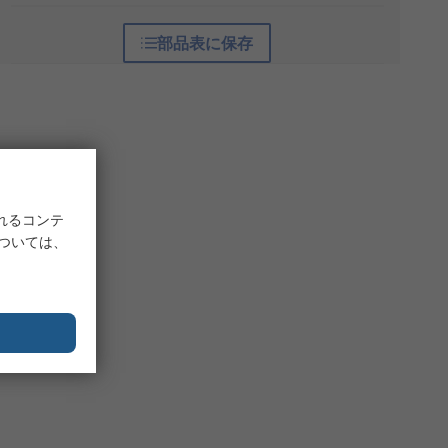
部品表に保存
れるコンテ
については、