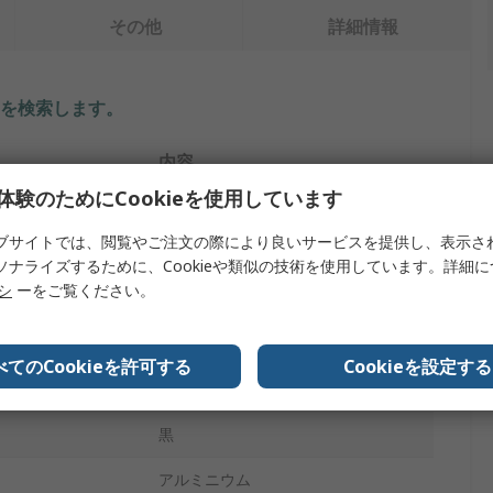
その他
詳細情報
を検索します。
内容
体験のためにCookieを使用しています
Proteus Equipment
ブサイトでは、閲覧やご注文の際により良いサービスを提供し、表示さ
600mm
ソナライズするために、Cookieや類似の技術を使用しています。詳細
リシ
ーをご覧ください。
メートル
イプ
ガイド
べてのCookieを許可する
Cookieを設定する
Tact
黒
アルミニウム