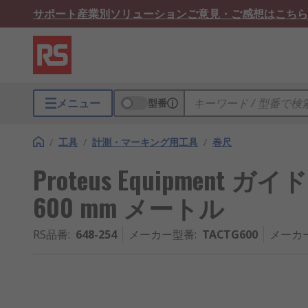
サポート
産業別ソリューション
ご意見・ご感想はこちら
メニュー
型番
/
工具
/
計測・マーキング用工具
/
巻尺
Proteus Equipment ガイ
600 mm メートル
RS品番
:
648-254
メーカー型番
:
TACTG600
メーカ