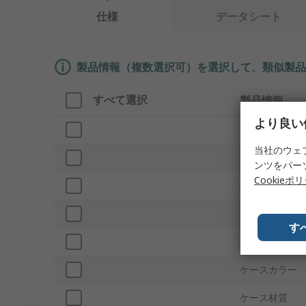
仕様
データシート
製品情報（複数選択可）を選択して、類似製品
すべて選択
製品情報
より良い
ブランド
当社のウェ
長さ
ンツをパー
Cookieポ
測定単位
プロダクトタ
す
シリーズ
ケースカラー
ケース材質