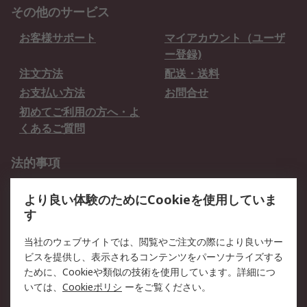
その他のサービス
お客様サポート
マイアカウント（ユーザ
ー登録)
注文方法
配送・送料
お支払い方法
お問合せ
初めてご利用の方へ・よ
くあるご質問
法的事項
プライバシーポリシー
ご利用規約
より良い体験のためにCookieを使用していま
クッキーポリシー
す
RSについて
当社のウェブサイトでは、閲覧やご注文の際により良いサー
ビスを提供し、表示されるコンテンツをパーソナライズする
会社概要
採用情報
ために、Cookieや類似の技術を使用しています。詳細につ
プレスリリース＆お知ら
コーポレートサイト
いては、
Cookieポリシ
ーをご覧ください。
せ