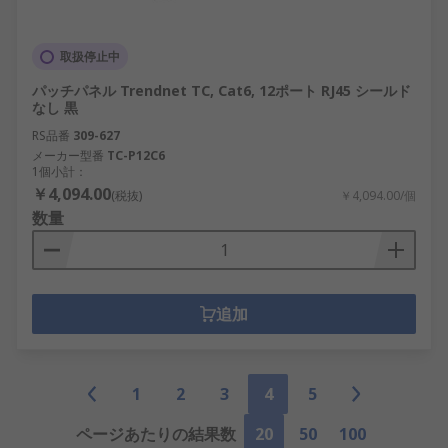
取扱停止中
パッチパネル Trendnet TC, Cat6, 12ポート RJ45 シールド
なし 黒
RS品番
309-627
メーカー型番
TC-P12C6
1個小計：
￥4,094.00
(税抜)
￥4,094.00/個
数量
追加
1
2
3
4
5
ページあたりの結果数
20
50
100