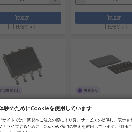
追加
追加
比較リスト
比較リスト
的に在庫切れ
在庫あり
nd フラッシュメモリ, NOR, 16
Winbond SDRAM, 1 GB, 16 b
アル, 8ピン, SOIC
78ピン, 表面
体験のためにCookieを使用しています
1-2188
RS品番
242-0770
ブサイトでは、閲覧やご注文の際により良いサービスを提供し、表示さ
型番
W25Q16JVSSIQ/TUBE
メーカー型番
W631GG8NB12I
90個入り) 小計：
1 袋(1袋2個入り) 小計：
ソナライズするために、Cookieや類似の技術を使用しています。詳細
3.99
￥1,407.00
(税抜)
￥242.711/個
(税抜)