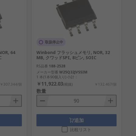
取扱停止中
OR, 64
Winbond フラッシュメモリ, NOR, 32
C
MB, クワッドSPI, 8ピン, SOIC
RS品番
188-2528
メーカー型番
W25Q32JVSSIM
1 本(1本90個入り) 小計：
￥11,922.03
￥307.344/個
(税抜)
￥132.467/個
数量
追加
比較リスト