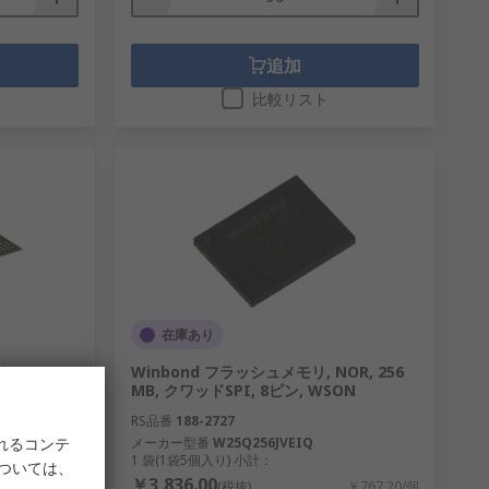
追加
比較リスト
在庫あり
it, VFBGA,
Winbond フラッシュメモリ, NOR, 256
MB, クワッドSPI, 8ピン, WSON
RS品番
188-2727
れるコンテ
メーカー型番
W25Q256JVEIQ
1 袋(1袋5個入り) 小計：
については、
￥3,836.00
￥703.50/個
(税抜)
￥767.20/個