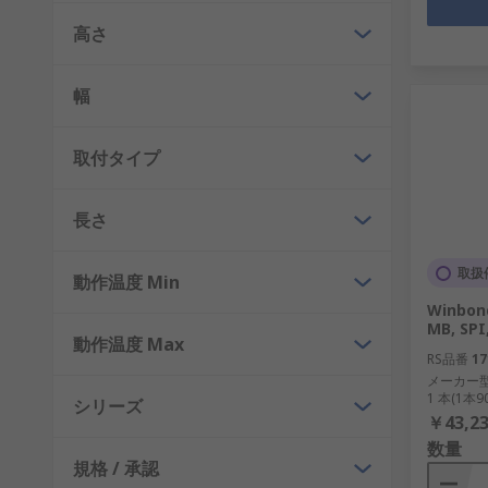
高さ
幅
取付タイプ
長さ
取扱
動作温度 Min
Winbo
MB, SPI
動作温度 Max
RS品番
17
メーカー
1 本(1本
シリーズ
￥43,23
数量
規格 / 承認