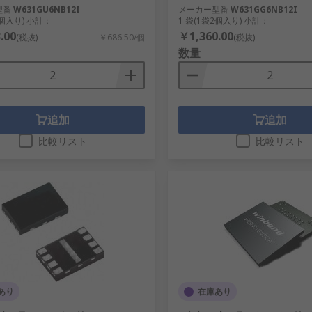
型番
W631GU6NB12I
メーカー型番
W631GG6NB12I
2個入り) 小計：
1 袋(1袋2個入り) 小計：
.00
￥1,360.00
(税抜)
￥686.50/個
(税抜)
数量
追加
追加
比較リスト
比較リスト
あり
在庫あり