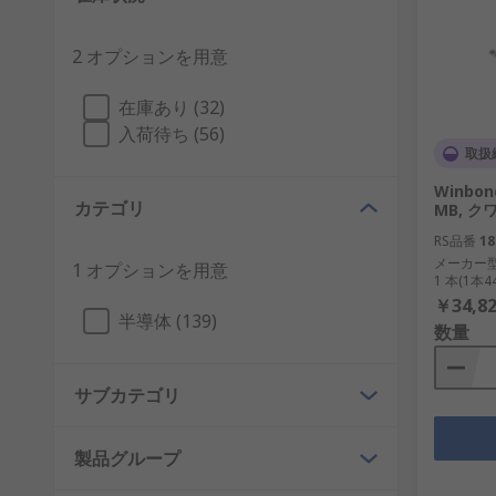
2 オプションを用意
在庫あり (32)
入荷待ち (56)
取扱
Winbo
カテゴリ
MB, クワ
RS品番
18
メーカー
1 オプションを用意
1 本(1本
￥34,82
半導体 (139)
数量
サブカテゴリ
製品グループ