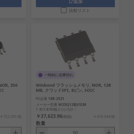
追加
比較リスト
一時的に在庫切れ
OR, 256
Winbond フラッシュメモリ, NOR, 128
IC
MB, クワッドSPI, 8ピン, SOIC
RS品番
188-2521
メーカー型番
W25Q128JVSIM
1 本(1本90個入り) 小計：
￥37,623.96
￥722.091/個
(税抜)
￥418.044/個
数量