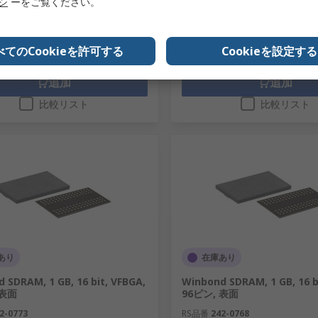
リシ
ーをご覧ください。
数量
べてのCookieを許可する
Cookieを設定する
追加
追加
比較リスト
比較リスト
あり
在庫あり
 SDRAM, 1 GB, 16 bit, VFBGA,
Winbond SDRAM, 1 GB, 16 b
 表面
96ピン, 表面
2-0773
RS品番
242-0768