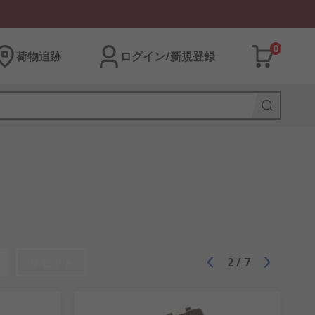
0
荷物追跡
ログイン/新規登録
リセット
2
/
7