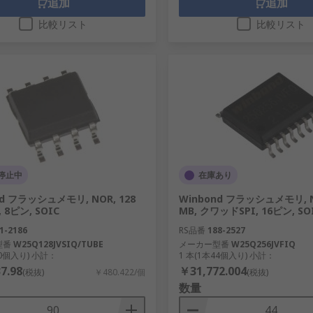
追加
追加
比較リスト
比較リスト
停止中
在庫あり
nd フラッシュメモリ, NOR, 128
Winbond フラッシュメモリ, N
, 8ピン, SOIC
MB, クワッドSPI, 16ピン, SO
1-2186
RS品番
188-2527
型番
W25Q128JVSIQ/TUBE
メーカー型番
W25Q256JVFIQ
90個入り) 小計：
1 本(1本44個入り) 小計：
7.98
￥31,772.004
(税抜)
￥480.422/個
(税抜)
数量