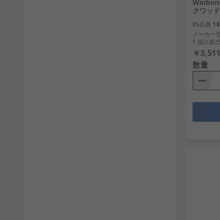
Winbo
クワッドS
RS品番
18
メーカー
1 袋(1袋
￥3,511
数量