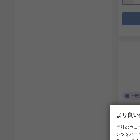
一時
Winbo
MB, シリ
より良い
RS品番
17
当社のウェ
メーカー
1 本(1本
ンツをパー
￥21,84