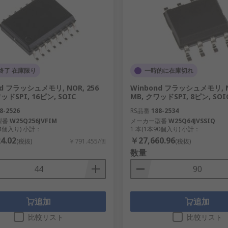
終了 在庫限り
一時的に在庫切れ
nd フラッシュメモリ, NOR, 256
Winbond フラッシュメモリ, N
ッドSPI, 16ピン, SOIC
MB, クワッドSPI, 8ピン, SOI
8-2526
RS品番
188-2534
型番
W25Q256JVFIM
メーカー型番
W25Q64JVSSIQ
44個入り) 小計：
1 本(1本90個入り) 小計：
4.02
￥27,660.96
(税抜)
￥791.455/個
(税抜)
数量
追加
追加
比較リスト
比較リスト