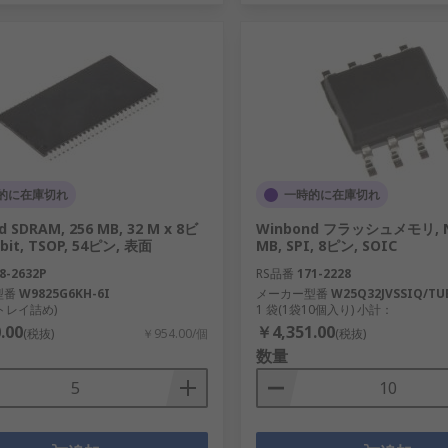
的に在庫切れ
一時的に在庫切れ
 SDRAM, 256 MB, 32 M x 8ビ
Winbond フラッシュメモリ, N
bit, TSOP, 54ピン, 表面
MB, SPI, 8ピン, SOIC
8-2632P
RS品番
171-2228
型番
W9825G6KH-6I
メーカー型番
W25Q32JVSSIQ/TU
(トレイ詰め)
1 袋(1袋10個入り) 小計：
.00
￥4,351.00
(税抜)
￥954.00/個
(税抜)
数量