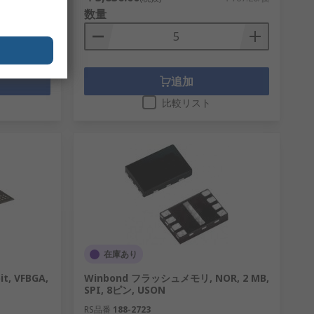
数量
追加
比較リスト
在庫あり
it, VFBGA,
Winbond フラッシュメモリ, NOR, 2 MB,
SPI, 8ピン, USON
RS品番
188-2723