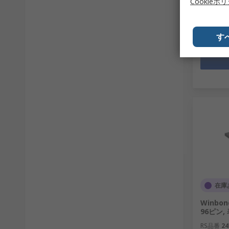
Cookieポ
数量
す
在庫
Winbond
96ピン,
RS品番
24