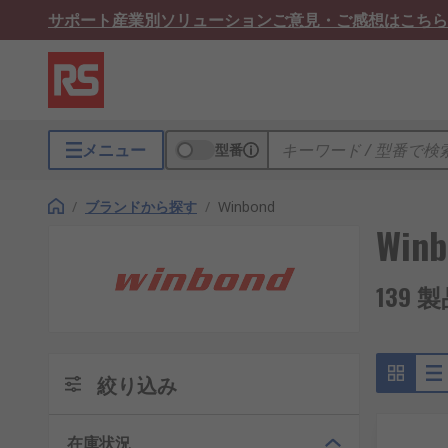
サポート
産業別ソリューション
ご意見・ご感想はこちら
メニュー
型番
/
ブランドから探す
/
Winbond
Winb
139 
絞り込み
在庫状況