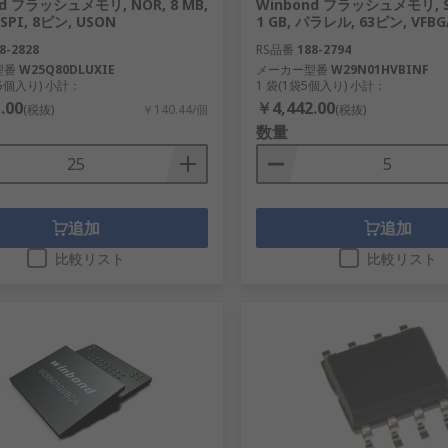
nd フラッシュメモリ, NOR, 8 MB,
Winbond フラッシュメモリ, S
PI, 8ピン, USON
1 GB, パラレル, 63ピン, VFBG
8-2828
RS品番
188-2794
型番
W25Q80DLUXIE
メーカー型番
W29N01HVBINF
25個入り) 小計：
1 袋(1袋5個入り) 小計：
.00
￥4,442.00
(税抜)
￥140.44/個
(税抜)
数量
追加
追加
比較リスト
比較リスト