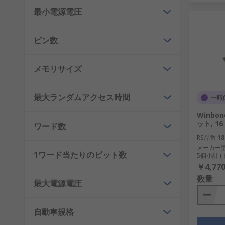
最小電源電圧
ピン数
メモリサイズ
最大ランダムアクセス時間
一時
Winbond
ット, 16 
ワード数
RS品番
18
メーカー
1ワード当たりのビット数
5個小計 
￥4,770
数量
最大電源電圧
自動車規格