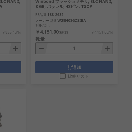
LC NAND,
Winbond フラッシュメモリ, SLC NAND,
A
8 GB, パラレル, 48ピン, TSOP
RS品番
188-2682
メーカー型番
W29N08GZSIBA
1個小計：
￥4,151.00
￥888.40/個
(税抜)
￥4,151.00/個
数量
追加
比較リスト