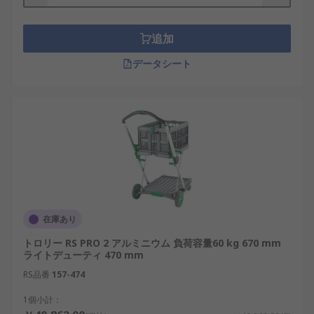
棚台車のブレーキは、足の圧力で操作します。足で
踏み込むと、ホイールが所定の位置にロックされ、
ブレーキがかかります。また、同じ動作でブレーキ
追加
が解放されます。棚台車のホイールについても、キ
データシート
ャスター、タイヤ、ゴム、スムース、ナイロン、プ
ラスチックやゴム製など、さまざまな形態や材質の
ものを取り揃えています。 RSが取り扱う棚台車
は、あらゆる用途や運搬方法をカバーします。オー
ダーピッキングトロリー、小売在庫トロリー、シェ
ルフトロリー、傾斜トラックカート、トレイトロリ
ー、ツインシリンダー処理トロリー、ランドリー台
車やカート、裏地付きバッグカート、手押し台車や
カート、コンテナカート、折りたたみ式、引き出し
在庫あり
トロリーやハンドトロリーなど、ラインアップが豊
富です。スペシャリストトロリーは、工具やコンポ
トロリー RS PRO 2 アルミニウム 負荷容量60 kg 670 mm
ライトデューティ 470 mm
ーネントの簡単な移動、展示、保管に使用できま
す。
RS品番
157-474
1個小計：