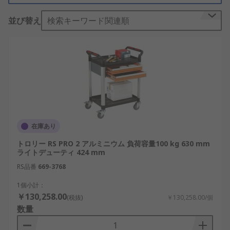
は、重い荷物又は持ち上げにくい荷物を移動するの
並び替え
検索キーワード関連順
に便利で簡単な手段です。ストックトロリー: 折り
たたみ式の天板付きで、大型の在庫品を倉庫から売
り場に移動するのに使用します。オーダーピッキン
グトロリー: 倉庫内の物流及び生産性を向上できる
ように設計されています。当社のオーダーピッキン
グトロリーは、人間工学に基づいた手すりとラバー
ステップを備えていて、1つのフレームで優れた安
全性が実現されています。クリーニングカート: す
ばやく効率的な清掃を可能にするさまざまな機能の
在庫あり
ものを用意しています。折りたたみ式トロリー: サ
トロリー RS PRO 2 アルミニウム 負荷容量100 kg 630 mm
イズを最大75 %小さくすることができ、効率的に収
ライトデューティ 424 mm
納できます。棚台車の搬送をサポートするため、複
RS品番
669-3768
数のホイールタイプと機能が対応。これにはブレー
キ付き、スイベル式、固定式のホイールタイプやノ
1個小計：
ンマーキング仕様が含まれます。ブレーキ付きホイ
￥130,258.00
(税抜)
￥130,258.00/個
ールを備えた棚台車は、ブレーキをかけると固定す
数量
ることができ、より高い安全性を有します。通常、