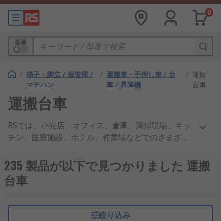
0
型番
/
梯子・脚立 / 保管庫 /
/
運搬車・手押し車 / 台
/
運搬
マテハン
車 / 昇降機
台車
運搬台車
RSでは、小売店、オフィス、倉庫、清掃現場、キッ
チン、医療施設、ホテル、作業場などでのさまざま
な用途で使用するための棚台車を提供しています。
棚台車を使用すると、大型部品や小型部品を容易に
235 製品が以下で見つかりました 運搬
移動することができます。さまざまな形状、材質、
台車
負荷容量の製品でラインアップを構成。着脱式又は
固定式のシェルフ付きのものや、収納が簡単な折り
たたみ式のものも用意しています。さまざまなタイ
絞り込み
プの棚台車を取り揃えています。パネルトロリー