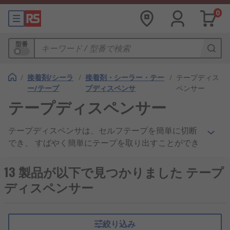
0
型番
/
接着剤/シーラ
/
接着剤・シーラー・テー
/
テープディス
ー/テープ
プディスペンサ
ペンサー
テープディスペンサー
テープディスペンサは、セルフテープを簡単に切断
でき、 すばやく簡単にテープを取り出すことができ
ます。人間工学に基づいたカートンテーピングマシ
ンでは、ユーザーが円滑な動きでカートンと梱包箱
13 製品が以下で見つかりました テープ
を密封し、 テープの無駄を削減して効率性を高める
ディスペンサー
ことができます。テープディスペンサにはさまざま
なタイプがあり、 茶色の小包テープ、ヘビーデュー
ティーテープ、オフィステープなど、 さまざまな粘
絞り込み
着テープを保持できます。