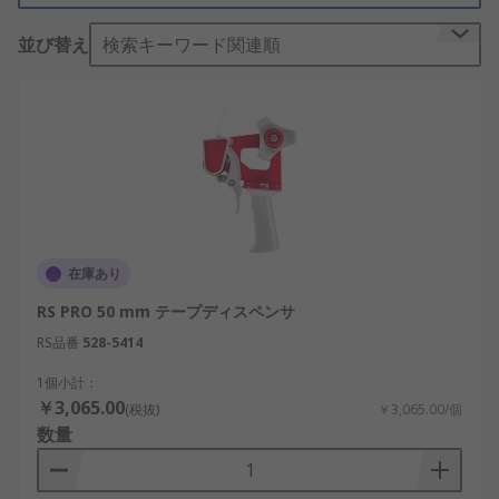
種類
並び替え
検索キーワード関連順
以下のような用途に合わせて、さまざまなテープデ
ィスペンサがあります。
ハンドヘルドテープディスペンサ
- テープガン
とも呼ばれ、 一般に、小包や箱の梱包に使用
されています。 片手で使用できることが多
く、 使いやすさが向上しています。
在庫あり
デスクテープディスペンサ
- 主にオフィスや家
RS PRO 50 mm テープディスペンサ
庭で使用され、ほとんどの標準的なセロテー
RS品番
528-5414
プ及び接着剤と互換性があります。
1個小計：
通路マーキングテープディスペンサ
– 倉庫な
￥3,065.00
どの危険な環境で危険区域を表示するために
(税抜)
￥3,065.00/個
数量
使用するヘビーデューティ工具。
用途