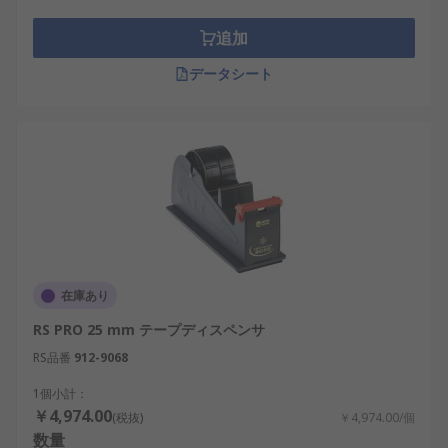
追加
テープディスペンサは、 テープディスペンサガンと
も呼ばれ、 梱包及び倉庫の作業に不可欠な工具で、
データシート
ボックスをすばやく効率的に密封できます。この製
品群には作業台や卓上で使用するベンチテープディ
スペンサ も含まれているため、 ユーザーは手間や
混乱なく、テープのカットと管理ができます。ま
た、郵便サービスでも使用され、家庭やオフィスで
便利な固定工具です。 用途に合わせてさまざまなサ
イズが用意されています。
在庫あり
RS PRO 25 mm テープディスペンサ
RS品番
912-9068
1個小計：
￥4,974.00
(税抜)
￥4,974.00/個
数量