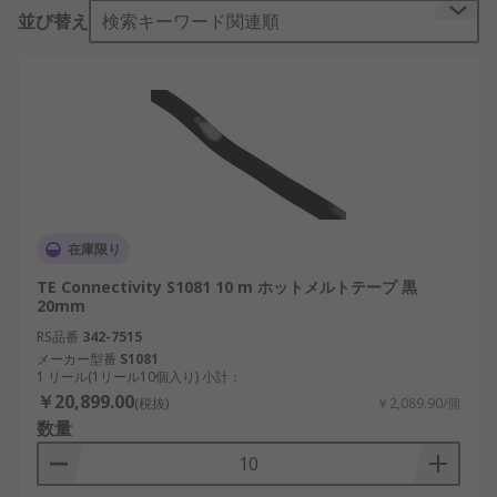
並び替え
検索キーワード関連順
ケーブルスリーブテープは、自宅でも職場でも、さ
まざまな用途で使用できます。自動車業界では、ケ
ーブルハーネス(ワイヤの結束)で使用されていま
す。ホットメルト又は熱収縮テープは、ケーブル
や、[熱収縮スリーブ]("/web/c/cables-wires/cable-
accessories-ties-tools/heat-shrink-cold-shrink-
sleeves/?sra=p" ""/web/c/cables-wires/cable-
accessories-ties-tools/heat-shrink-cold-shrink-
在庫限り
sleeves/?sra=p"")(ワイヤの絶縁に使用される収縮
可能なプラスティックチューブ)が使用できない不規
TE Connectivity S1081 10 m ホットメルトテープ 黒
20mm
則な形状の保護被覆としても使用されています。
RS品番
342-7515
ケーブルスリーブテープの特長と利点
メーカー型番
S1081
1 リール(1リール10個入り) 小計：
￥20,899.00
(税抜)
￥2,089.90/個
ケーブルスリーブテープの特長と利点は次のとおり
数量
です。
熱に強い強力な接着機能