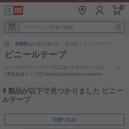
0
型番
/
接着剤/シーラー/テープ
/
テープ
/
ビニールテープ
ビニールテープ
ケーブルスリーブテープ(又はハーネステープ)は、
[電気絶縁テープ]("/web/c/adhesives-sealants-
tapes/tapes/electrical-insulation-tapes/"
""/web/c/adhesives-sealants-
4 製品が以下で見つかりました ビニー
tapes/tapes/electrical-insulation-tapes/"")で、ワ
ルテープ
イヤの保護とバンドルに使用します。ポリエステル
などの高品質の素材から作られ、熱や摩耗に強い強
力な合成粘着剤を使用しています。
絞り込み
ケーブルスリーブテープの用途