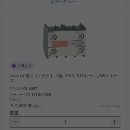
データシート
も利用されています。
補助接点メーカー
補助接点は、多くの信頼性あるメーカーによって製
造されています。国内外で実績を持つブランドが数
多く存在し、用途に応じて選ばれています。
RS PRO：幅広いラインナップを持つブランド
で、産業用から一般用途まで幅広く対応して
在庫あり
います。
Lovato 補助コンタクト, 2極, 2 NO, DINレール, BGシリー
ズ
Siemens：ドイツの大手メーカーで、産業用
制御機器の分野で高い信頼性を誇ります。
RS品番
901-0857
メーカー型番
11BGX1020
Schneider Electric：フランスを拠点とするグ
1個小計：
ローバル企業で、エネルギー管理や制御機器
￥2,682.00
(税抜)
￥2,682.00/個
で知られています。
数量
オムロン（Omron）：日本国内で広く使用さ
れるブランドで、自動化機器や制御システム