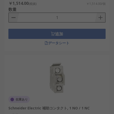
￥1,514.00
回路の要件に応じて選択されます。国内の再生可能
(税抜)
￥1,514.00/個
数量
エネルギー設備やAIを活用する産業用ロボットなど
では、それぞれの環境に適したタイプが採用されま
す。
マグネット補助接点
：接触器に取り付けら
追加
れ、モーターや大型機器の制御に使用されま
データシート
す。
リレー補助接点
：リレーの動作を補助する小
型接点で、IoT機器や家庭用制御回路に最適で
す。
遅延補助接点
：特定の時間差を設けて回路を
動作させるタイプで、段階的な制御に役立ち
ます。
強制開離型補助接点
：安全性を重視した構造
在庫あり
で、主回路がオフになると必ず開路状態にな
る設計です。
Schneider Electric 補助コンタクト, 1 NO / 1 NC