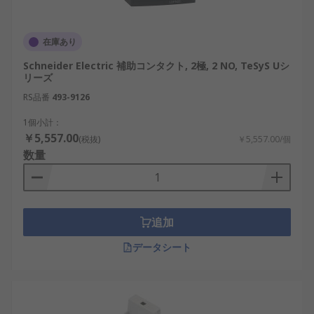
主回路とは別に設置が必要なため、設計が複
雑になる場合があります。
在庫あり
過酷な環境下では接点の摩耗が進みやすく、
Schneider Electric 補助コンタクト, 2極, 2 NO, TeSyS Uシ
リーズ
定期的な保守点検が欠かせません。
RS品番
493-9126
電気的ノイズや振動の影響を受けることがあ
ります。
1個小計：
￥5,557.00
(税抜)
￥5,557.00/個
補助接点の選び方
数量
適切な補助接点を選定するためには、いくつかの要
素を考慮する必要があります。これにより、産業用
途から家庭用機器まで幅広い環境で信頼性を確保で
追加
きます。
データシート
定格電圧：220V DC、250V DC、690V ACのほ
か、400V ACや125V DCといった規格も考慮
し、機器に適した電圧仕様を選びます。