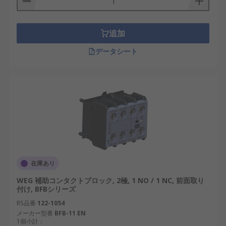
あります。補助接点は接触器やリレーに取り付けら
れ、主回路の動作に合わせて連動的に開閉するた
め、間接的に機器の状態を制御や監視します。対し
追加
てリミットスイッチは物理的な動きや位置を直接検
データシート
知するセンサーとして機能し、対象物が特定の位置
に到達したかどうかを判断する用途に使われます。
さらに、使用環境や応用範囲にも違いがあります。
補助接点は電気的な動作状態を伝えるのに適してお
り、例えば国内の産業用制御盤や半導体製造装置の
運転管理に多用されます。一方、リミットスイッチ
は工場内のコンベヤシステムや自動車生産ラインな
ど、物理的な動きの有無を判断する分野で重要な役
割を担っています。両者は補完的な存在であり、用
在庫あり
途に応じて使い分けられています。
WEG 補助コンタクトブロック, 2極, 1 NO / 1 NC, 前面取り
付け, BFBシリーズ
補助接点の種類
RS品番
122-1054
メーカー型番
BFB-11 EN
補助接点には多様な種類が存在し、使用する機器や
1個小計：