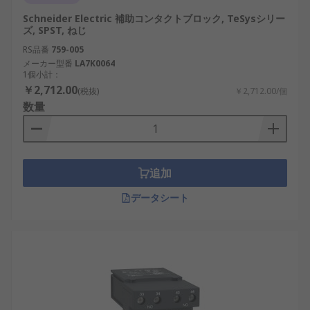
ー設備や物流センターの監視システムで活用
されます。
Schneider Electric 補助コンタクトブロック, TeSysシリー
ズ, SPST, ねじ
安全性の向上：異常時には補助接点を介して
RS品番
759-005
警報や緊急停止を作動させることができ、風
メーカー型番
LA7K0064
力発電システムや鉄道制御に利用されます。
1個小計：
￥2,712.00
(税抜)
￥2,712.00/個
省エネルギー性：回路の効率的な管理により
数量
エネルギー消費を削減し、国内のスマートシ
ティ計画や産業ロボットの制御に適していま
す。
柔軟な設計対応：種類や組み合わせが豊富
追加
で、IoTデバイスや家庭用エネルギー管理シス
データシート
テムに適合します。
長寿命で安定性が高い：特にボールベアリン
グ型の構造を持つ補助接点は耐久性に優れ、
長期間安定稼働が可能です。
ただし、補助接点にはいくつかのデメリットも存在
します。例えば、