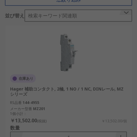
補助接点の仕組み
並び替え
検索キーワード関連順
補助接点は、主回路とは独立して動作する小型のス
イッチ構造を備えており、接触器やリレーの動作に
連動して開閉します。これにより、主回路のオン・
オフ状態に応じて、別の回路を制御することが可能
です。
補助接点の主な機能は、状態表示、追加制御、保護
機能の実現です。例えば、マグネット補助接点を用
いると、大型モーターの運転状況を信号として制御
在庫あり
盤に伝えることができます。またリレー補助接点
Hager 補助コンタクト, 2極, 1 NO / 1 NC, DINレール, MZ
は、家庭用IoT機器や小型制御回路において、簡易
シリーズ
的な監視や制御に役立ちます。
RS品番
144-4955
メーカー型番
MZ201
補助接点とリミットスイッチの違い
1個小計：
￥13,502.00
(税抜)
￥13,502.00/個
補助接点とリミットスイッチはどちらも制御回路に
数量
使用されますが、その役割と構造には明確な違いが