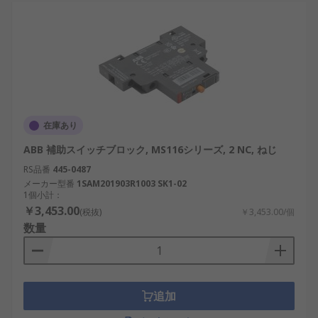
至るまで幅広く活用されています。これらの応用
は、日本国内における多様な産業の成長を支えてい
ます。
産業用制御盤：生産ラインや工場の自動化に
おいて、機器の状態監視や制御回路の拡張に
利用されます。
在庫あり
再生可能エネルギー設備：太陽光発電や風力
ABB 補助スイッチブロック, MS116シリーズ, 2 NC, ねじ
発電の制御ユニットで、安定稼働と安全性を
RS品番
確保します。
445-0487
メーカー型番
1SAM201903R1003 SK1-02
交通インフラ：鉄道信号や自動改札機など、
1個小計：
￥3,453.00
日本の交通システムに不可欠な要素として用
(税抜)
￥3,453.00/個
数量
いられます。
通信機器：データセンターや基地局の制御に
役立ち、IoT社会の基盤を支えます。
DIYやホビー工作：小型ロボットや自作PCの
追加
冷却・監視システムなど、個人の創作活動に