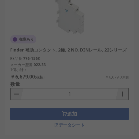
端子構成：2NC+2NO、1NC+1NO、
2NO+2NC、4NOや3NC+1NOなど、必要な回
路数に応じて端子構成を選択します。
設置方法：DINレール、フロントファスナ
ー、スナップイン方式に加え、パネルマウン
在庫あり
トやネジ固定方式など、設置環境に合わせた
Finder 補助コンタクト, 2極, 2 NO, DINレール, 22シリーズ
方法を検討します。
RS品番
776-1563
使用環境：温度、湿度、粉塵、振動など、日
メーカー型番
022.33
本国内の工場や発電所での厳しい条件を想定
1個小計：
し、適合するモデルを選定します。
￥6,679.00
(税抜)
￥6,679.00/個
数量
耐久性とメンテナンス性：長期使用に耐える
材質や構造を選ぶことで、特に再生可能エネ
ルギー設備や交通システムでの安定運用を実
現できます。
追加
補助接点の用途
データシート
補助接点は、産業、商業、さらにはホビーの分野に