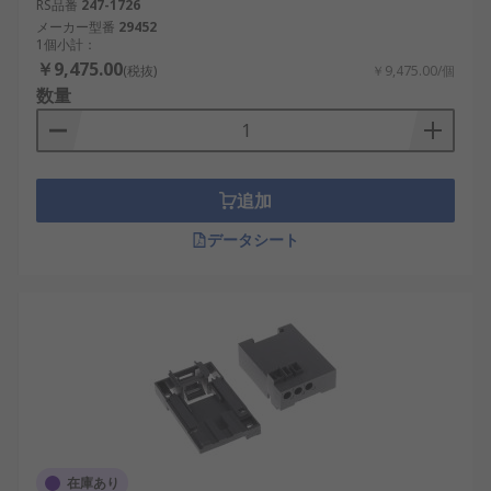
切替補助接点
：1つの入力で2つの異なる出力
RS品番
247-1726
メーカー型番
29452
を切り替える用途に使用されます。
1個小計：
複数接点型補助接点
：一度の動作で複数の回
￥9,475.00
(税抜)
￥9,475.00/個
路を制御することができ、産業用制御盤など
数量
で使われます。
補助接点の利点
追加
補助接点を利用することには、多くの利点がありま
データシート
す。これらの特性は、特に日本の産業界において効
率性や安全性を確保するために欠かせないもので
す。
状態監視が容易：機器の稼働状況を外部回路
に伝えることができるため、半導体製造装置
や交通インフラの監視に役立ちます。
制御の拡張性：主回路に直接影響を与えずに
追加の制御を行えるため、再生可能エネルギ
在庫あり