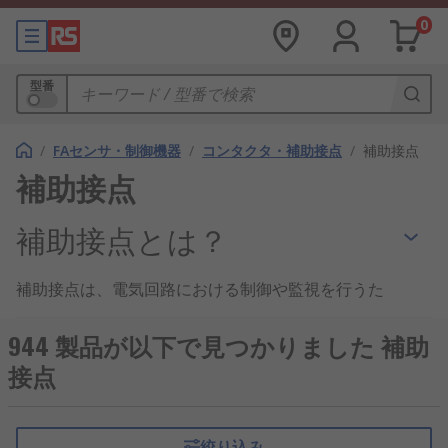
0
型番
/
FAセンサ・制御機器
/
コンタクタ・補助接点
/
補助接点
補助接点
補助接点とは？
補助接点は、電気回路における制御や監視を行うた
めに用いられる重要な電気部品です。主に接触器や
リレーに付属し、機器の状態を知らせたり、追加の
944 製品が以下で見つかりました 補助
制御回路を動作させる役割を持っています。電子機
接点
器から産業用設備に至るまで、幅広い分野で活用さ
れている汎用性の高いコンポーネントです。
絞り込み