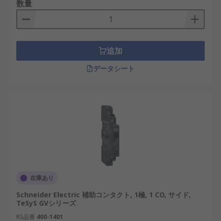
数量
プライヤーとして認知されています。当社は、日本
の高い性能・信頼性基準を満たす補助接点を提供し
ており、産業用途から革新的なプロジェクトまで対
応する幅広い補助接点を卸売価格で取り扱っていま
追加
す。おすすめ品や交換部品も低価格でご用意してい
データシート
ます。配送については、
配送ページ
をご確認くださ
い。
在庫あり
Schneider Electric 補助コンタクト, 1極, 1 CO, サイド,
TeSyS GVシリーズ
RS品番
400-1401