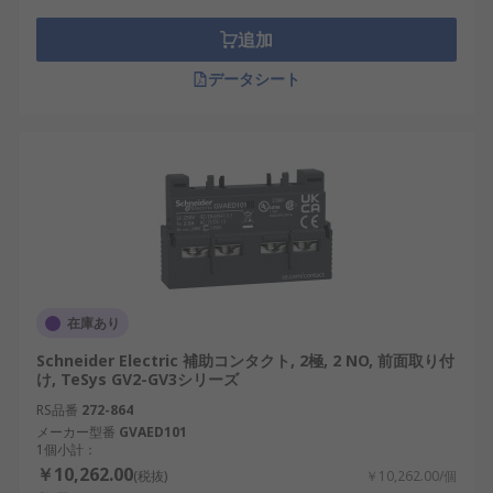
に強みがあります。
追加
Eaton：アメリカのメーカーで、電気制御や配
電分野に強みを持ちます。
データシート
ABB：スイスに本社を置く企業で、電力・自
動化分野で世界的に展開しています。
補助接点は、産業や社会のあらゆる場面で電気の流
れを管理し、安全性と効率を高めるために欠かせな
い部品です。特に日本では、再生可能エネルギーや
半導体、IoT分野の拡大に伴い、その需要がますま
す高まっています。適切な補助接点を選定し運用す
ることで、機器やシステムの性能を最大限に引き出
在庫あり
し、長期的な安定稼働を実現することが可能です。
Schneider Electric 補助コンタクト, 2極, 2 NO, 前面取り付
け, TeSys GV2-GV3シリーズ
補助接点用RSコンポーネントのご
RS品番
272-864
紹介
メーカー型番
GVAED101
1個小計：
￥10,262.00
(税抜)
￥10,262.00/個
RSは、日本全国で使用される補助接点の世界的なサ