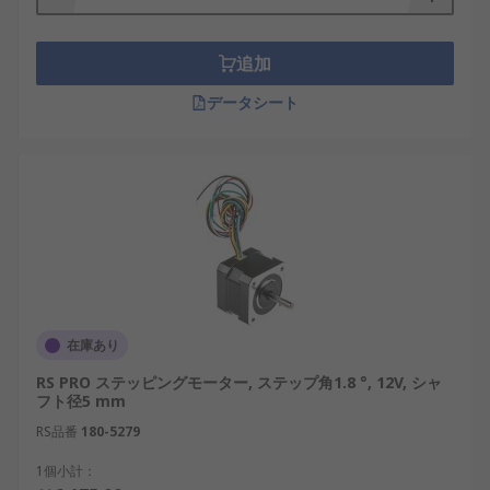
ステッピングモーターの種
追加
類
データシート
一般的には、巻線構造によって、2相、3相、5相に
分類されます。また、回転子の構造によってVR型、
PM型
、
HB型
の3種類に分類できます。それぞれに
特徴があり、用途によって適切な使い分けが必要で
す。
ステッピングモーターの用
途
在庫あり
RS PRO ステッピングモーター, ステップ角1.8 °, 12V, シャ
これらのデバイスは主に位置決め精度が要求される
フト径5 mm
用途で使用されます。用途例：
RS品番
180-5279
医療機器・
計測器
1個小計：