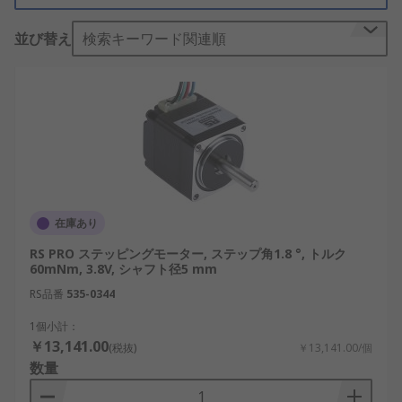
サーボモーターとステッピ
並び替え
検索キーワード関連順
ングモーターの違い
サーボモーター
が中・高速域においてフラットにト
ルクを発生させられるのに対し、ステッピングモー
ターのトルク特性はフラットではなく、低・中速域
のトルクが高く、高速域ではトルクが下がってきま
す。
ステッピングモーターの仕
在庫あり
組み
RS PRO ステッピングモーター, ステップ角1.8 °, トルク
60mNm, 3.8V, シャフト径5 mm
RS品番
535-0344
ステッピングモーターは、軸方向に磁化された永久
磁石を備えたローター（回転子）と、巻線が巻かれ
1個小計：
￥13,141.00
たステータ（固定子）で構成されています。ステー
(税抜)
￥13,141.00/個
数量
タ巻線に流れる励磁電流を切り替えることで、モー
ター固有の回転角またはステップ角で歩進します。