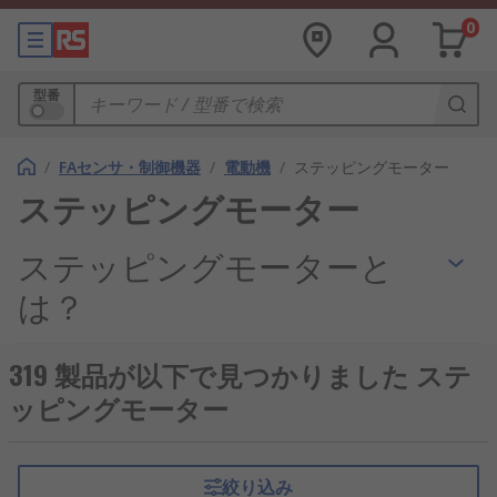
0
型番
/
FAセンサ・制御機器
/
電動機
/
ステッピングモーター
ステッピングモーター
ステッピングモーターと
は？
ステッピングモーターとは、一定の回転角度ずつ回
319 製品が以下で見つかりました ステ
転する
電動機
です。ステッパーモーター、パルスモ
ッピングモーター
ーターなどとも呼ばれ、電源のON／OFFが繰り返さ
れるパルス信号により回転角度と速度を精密に制御
できます。
絞り込み