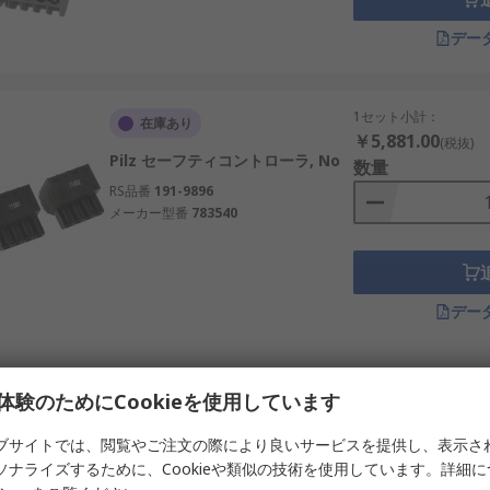
デー
1セット小計：
在庫あり
￥5,881.00
(税抜)
Pilz セーフティコントローラ, No
数量
RS品番
191-9896
メーカー型番
783540
デー
1個小計：
在庫あり
体験のためにCookieを使用しています
￥1,483.00
(税抜)
Pilz セーフティコントローラ, No
数量
ブサイトでは、閲覧やご注文の際により良いサービスを提供し、表示さ
RS品番
191-9895
ソナライズするために、Cookieや類似の技術を使用しています。詳細
メーカー型番
783538