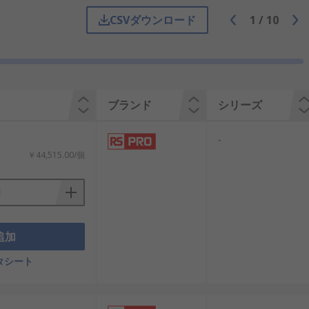
が搭載されています。入力の状態を継続的
CSVダウンロード
1
/
10
などの安全コンポーネントとやり取りす
ブランド
シリーズ
-
使用されています。有害化学物質の放出
￥44,515.00/個
追加
タシート