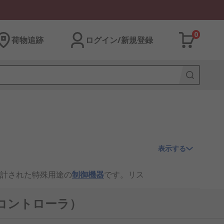
0
荷物追跡
ログイン/新規登録
表示する
計された特殊用途の
制御機器
です。リス
ィコントローラ）