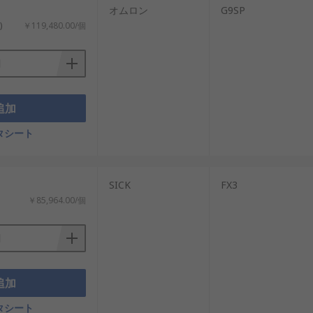
オムロン
G9SP
)
￥119,480.00/個
追加
タシート
SICK
FX3
￥85,964.00/個
追加
タシート