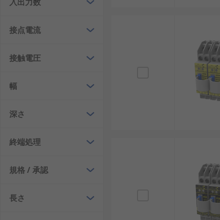
入出力数
接点電流
接触電圧
幅
深さ
終端処理
規格 / 承認
長さ