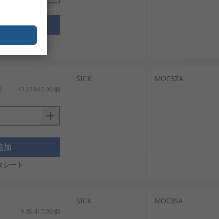
追加
タシート
SICK
MOC3ZA
)
￥137,847.00/個
追加
タシート
SICK
MOC3SA
￥95,417.00/個