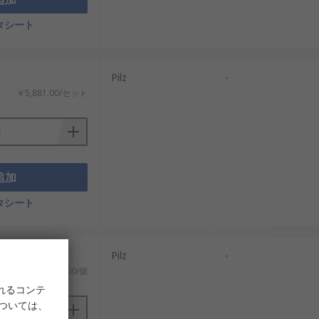
タシート
Pilz
-
￥5,881.00/セット
追加
タシート
Pilz
-
￥1,483.00/個
れるコンテ
については、