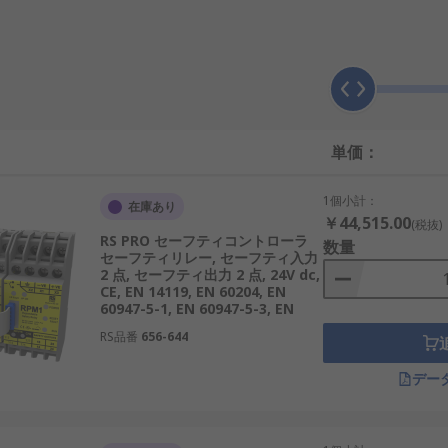
号を解釈し、制御エレメントをトリガする
PLC I/Oモジュール
あることを示す誤動作や障害を検出します。
御装置、マテハンシステムなどの用途においてライトカーテン
単価：
途
1個小計：
在庫あり
ネルギー分野におけるさまざまな用途、及び飲食料品業界でも
￥44,515.00
(税抜)
テムやソリューションにおいて、重要な役割を果たします。
RS PRO セーフティコントローラ
数量
セーフティリレー, セーフティ入力
2 点, セーフティ出力 2 点, 24V dc,
CE, EN 14119, EN 60204, EN
60947-5-1, EN 60947-5-3, EN
RS品番
656-644
デー