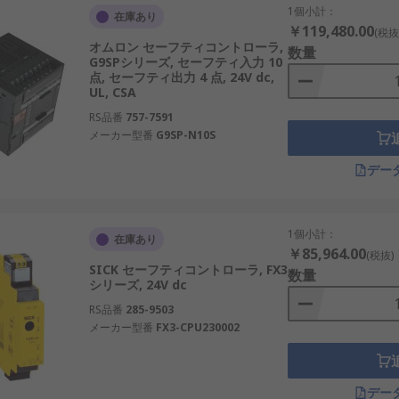
1個小計：
在庫あり
￥119,480.00
(税抜
オムロン セーフティコントローラ,
数量
G9SPシリーズ, セーフティ入力 10
点, セーフティ出力 4 点, 24V dc,
UL, CSA
RS品番
757-7591
メーカー型番
G9SP-N10S
デー
1個小計：
在庫あり
￥85,964.00
(税抜)
SICK セーフティコントローラ, FX3
数量
シリーズ, 24V dc
RS品番
285-9503
メーカー型番
FX3-CPU230002
デー