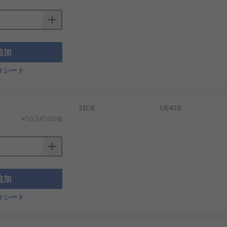
追加
タシート
SICK
UE410
￥50,347.00/個
追加
タシート