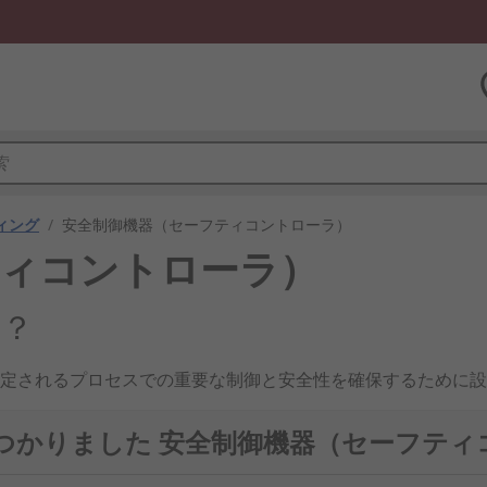
ィング
/
安全制御機器（セーフティコントローラ）
ティコントローラ）
は？
定されるプロセスでの重要な制御と安全性を確保するために設
おり、特定の要件に合わせてプログラムできます。
で見つかりました 安全制御機器（セーフテ
組み