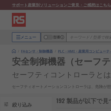
サポート
産業別ソリューション
ご意見・ご感想はこちら
メニュー
型番
/
FAセンサ・制御機器
/
PLC・HMI・産業用コンピューテ
安全制御機器（セーフ
セーフティコントローラと
セーフティオートメーションコントローラは、危険が想
クを軽減し、安全要件を満たすように特別に構築されて
192 製品が以下
セーフティコントローラの仕
絞り込み