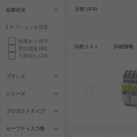
セーフティコントローラには、
プロセスセンサ
からの信
比較 (0/8)
リセット
在庫状況
に監視し、機械又は生産 / 製造プロセス全体に問題が
3 オプションを用意
セーフティコントローラは、
産業用ロボット
、プレス制
るために設計されています。
在庫あり (87)
比較リスト
詳細情報
セーフティコントローラの用
受注調達 (68)
入荷待ち (24)
セーフティコントローラは、自動車業界、鉄鋼業界、エ
などの大災害を防止するためにプロセスを保護するシス
ブランド
シリーズ
プロダクトタイプ
セーフティ入力数