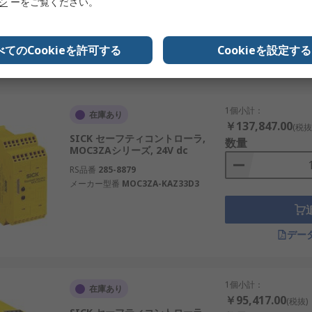
リシ
ーをご覧ください。
べてのCookieを許可する
Cookieを設定する
デー
1個小計：
在庫あり
￥137,847.00
(税抜
SICK セーフティコントローラ,
数量
MOC3ZAシリーズ, 24V dc
RS品番
285-8879
メーカー型番
MOC3ZA-KAZ33D3
デー
1個小計：
在庫あり
￥95,417.00
(税抜)