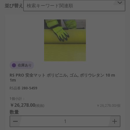
ブル からさらに別の製品を注文できます。電気、制
並び替え
検索キーワード関連順
御部品、ケーブル
在庫あり
RS PRO 安全マット ポリビニル, ゴム, ポリウレタン 10 m
1m
RS品番
280-5459
1個小計：
￥26,278.00
(税抜)
￥26,278.00/個
数量