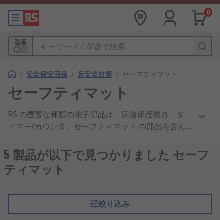
0
型番
/
安全保安用品
/
床安全対策
/
セーフティマット
セーフティマット
RS の豊富な種類の電子部品は、回路保護機器、タ
イマー/カウンタ、セーフティマット の部品を含ん
だ数万の センサー/制御機器 製品を特徴づけていま
す。当社には最高品質の セーフティマット 製品を
5 製品が以下で見つかりました セーフ
常備在庫し、世界の企業やエンジニアへ業界承認の
ティマット
数万の 機械安全機器 部品を提供しております。RS
のものであると認知されている製品品質やカスタマ
ーサービスは、非常に高い基準を満たしています。
絞り込み
セーフティマット 以外にも、電気、制御部品、ケー