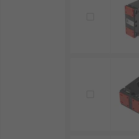
格でご用意しています。配送については、
配送ページ
を