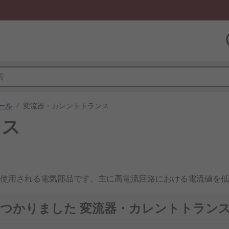
ール
/
変流器・カレントトランス
ンス
使用される電気部品です。主に高電流回路における電流値を低
可能エネルギー設備や産業用ロボット、物流システムにおいて
で見つかりました 変流器・カレントトラン