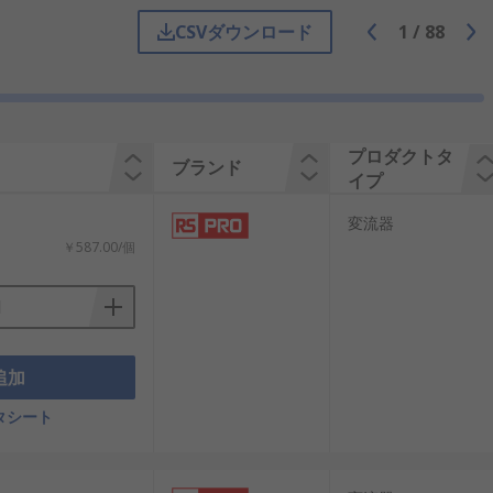
CSVダウンロード
1
/
88
全に高電流を監視でき、機器の測定や制
するのは危険で困難なため、カレントト
0Aの電流を安全に5Aや25mAに変換し、
プロダクトタ
ブランド
イプ
変流器
ーパネルや風力発電機からの電流を正確
￥587.00/個
トやIoTデバイスの保護にも役立ち、異常
追加
や電流を変換して電力を送配電すること
タシート
力トランスは数百kVA以上の大きな電力を