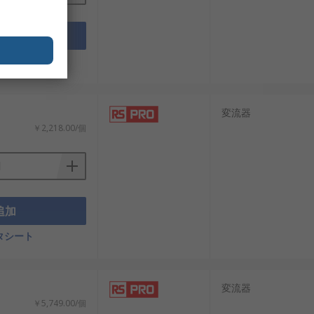
追加
タシート
変流器
￥2,218.00/個
再生可能エネルギー拡大や産業自動化の
追加
た電力運用を実現できます。
タシート
い性能・信頼性基準を満たすカレントトラ
変流器
ています。おすすめ品や交換部品も低価
￥5,749.00/個