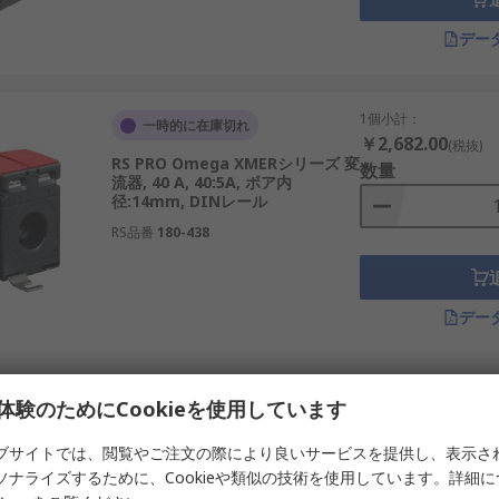
マウント、パネル取付、ケーブルクランプなどの方法があります。
デー
絶縁型など、用途に応じて選びます。
に耐えられる仕様を確認します。
1個小計：
一時的に在庫切れ
システムの周波数に適した特性を選びます。
￥2,682.00
(税抜)
RS PRO Omega XMERシリーズ 変
数量
流器, 40 A, 40:5A, ボア内
径:14mm, DINレール
RS品番
180-438
活用されます。国内のインフラや再生可能エネルギー分野でも
、保護リレーと連携します。
デー
流管理に使用されます。
利用されます。
の過負荷検知に役立ちます。
1個小計：
在庫限り
体験のためにCookieを使用しています
￥562.00
(税抜)
を用いた電力モニタリングや省エネプロジェクトに利用されます。
RS PRO 変流器, 15 A, ボア内
数量
ブサイトでは、閲覧やご注文の際により良いサービスを提供し、表示さ
径:5mm, PCBマウント
ー
ソナライズするために、Cookieや類似の技術を使用しています。詳細
RS品番
124-3880