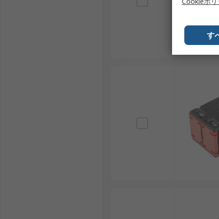
Cookieポ
国内外で信頼されるカレントトランスメーカーは多数存
す
RS PRO: 幅広い電流レンジに対応する汎用カレ
LEM: 高精度でエネルギー計測に強みを持つ国際
Socomec: 産業用計測デバイスで知られるメーカ
Siemens: グローバルな電力制御・自動化ソリ
村田製作所: 日本国内で高品質な電子部品を製造し
オムロン: 日本の大手自動化機器メーカーで、産
カレントトランスは、安全で効率的な電流監視を可能に
進展に伴い、今後さらに重要性が増すでしょう。適切な
カレントトランス用RSコンポーネ
RSは、日本全国で使用されるカレントトランスの世界
ンスを提供しており、産業用途から革新的なプロジェク