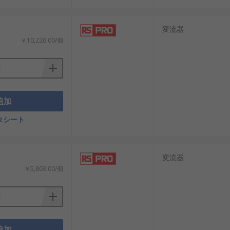
消費電流管理。
電流制御。
変流器
設、港湾クレーン設備。
￥10,226.00/個
トグリッド管理、AI制御工場。
追加
タシート
変流器
￥5,803.00/個
追加