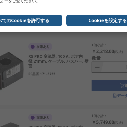
リシ
ーをご覧ください。
在します。以下は代表的なブランドです。
べてのCookieを許可する
Cookieを設定する
ントトランスを提供。
デー
ブランド。
ーです。
1個小計：
在庫あり
ューションを提供。
￥2,218.00
(税抜)
RS PRO 変流器, 100 A, ボア内
数量
、IoTやロボティクスに対応。
径:21mm, ケーブル, バスバー, 壁
面
業計測に強みを持っています。
RS品番
171-8755
し、エネルギー管理や設備保護に欠かせない要素です。国内の
カレントトランスを選定し活用することで、持続可能で安定し
デー
ントのご紹介
的なサプライヤーとして認知されています。当社は、日本の高
1個小計：
在庫あり
トまで対応する幅広いカレントトランスを卸売価格で取り扱っ
￥5,749.00
(税抜)