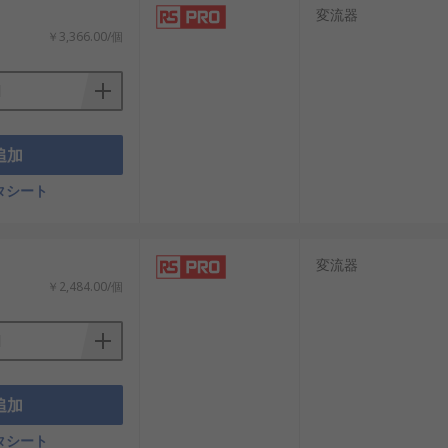
変流器
￥3,366.00/個
追加
タシート
変流器
￥2,484.00/個
追加
タシート