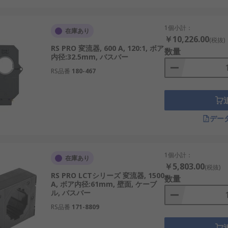
異常検出が可能です。例: 風力発電機の出力確認、工場ラインの
分野に対応できます。例: 物流倉庫のモーター監視、鉄道車両の
1個小計：
在庫あり
￥10,226.00
寿命で、過酷な環境にも対応します。例: 再生可能エネルギー施
(税抜)
RS PRO 変流器, 600 A, 120:1, ボア
数量
用により、設備保護と運用コスト低減を実現します。例: スマー
内径:32.5mm, バスバー
RS品番
180-467
を取ります。
デー
1個小計：
在庫あり
￥5,803.00
(税抜)
RS PRO LCTシリーズ 変流器, 1500
数量
素を考慮する必要があります。
A, ボア内径:61mm, 壁面, ケーブ
ル, バスバー
00Aなど、回路の最大電流に合わせます。
RS品番
171-8809
Vなど、接続する測定機器に適した出力を選びます。