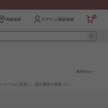
0
荷物追跡
ログイン/新規登録
表示する
いレベルに変換し、測定機器や保護リレ
も重要な計測デバイスとして利用されて
ス