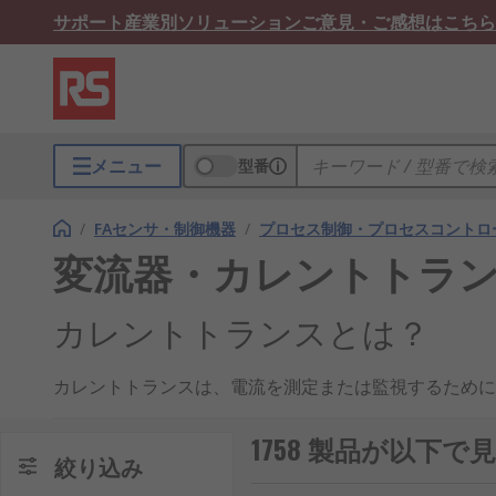
サポート
産業別ソリューション
ご意見・ご感想はこちら
メニュー
型番
/
FAセンサ・制御機器
/
プロセス制御・プロセスコントロ
変流器・カレントトラ
カレントトランスとは？
カレントトランスは、電流を測定または監視するために
ーに安全に供給する役割を果たします。日本国内の再生
います。
1758 製品が以下
絞り込み
カレントトランスの仕組み