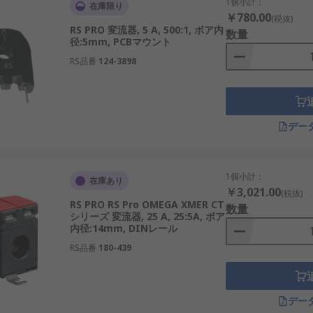
1個小計：
在庫限り
￥780.00
(税抜)
RS PRO 変流器, 5 A, 500:1, ボア内
数量
径:5mm, PCBマウント
置方法によって選ばれます。
RS品番
124-3898
を貫通させて電流を検出します。工場や発電設備で広く使用され
既設のケーブルに後付けできます。メンテナンスが容易です。
デー
付けでき、産業用アプリケーションに適しています。
装でき、小型IoT機器や電子回路に使用されます。
1個小計：
現場での検査や試験に用いられます。
在庫あり
￥3,021.00
(税抜)
ルギー監視システムに使用されます。
RS PRO RS Pro OMEGA XMER CT
数量
シリーズ 変流器, 25 A, 25:5A, ボア
内径:14mm, DINレール
RS品番
180-439
電流を測定・監視できます。日本の産業やエネルギーインフラ
デー
です。例: 1kAを5Aに変換し、メーターで安全に表示。