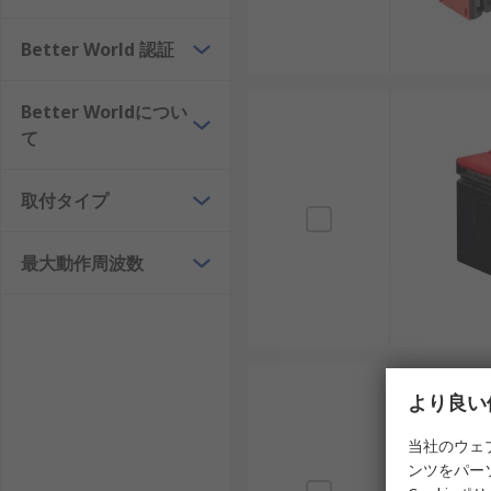
取付タイプ: DINレール、貫通型、サーフェス
Better World 認証
トランスの種類: 精密測定用、保護用、分割型、
耐環境性能: 防水、防塵、耐震性など、設置環境
Better Worldについ
周波数特性: 50Hz/60Hzや高周波対応など、
て
カレントトランスの用途
取付タイプ
カレントトランスは産業、商業、趣味の各分野で幅広く
最大動作周波数
発電・送電設備: 変電所や発電所で電流を監視し
再生可能エネルギー: 太陽光発電や風力発電の電
鉄道・交通: 電車や地下鉄の電力監視システムで
産業用ロボット: モーター駆動やAI制御ラインで
より良い
スマートホーム・DIY: 小型カレントトランス
当社のウェ
カレントトランスのメーカ
ンツをパー