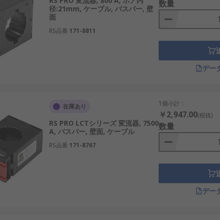
RS PRO 変流器, 800 A, ボア内
ご確認ください。
数量
径:21mm, ケーブル, バスバー, 壁
面
RS品番
171-8811
デー
1個小計：
在庫あり
￥2,947.00
(税抜)
RS PRO LCTシリーズ 変流器, 7500
数量
A, バスバー, 壁面, ケーブル
RS品番
171-8767
デー