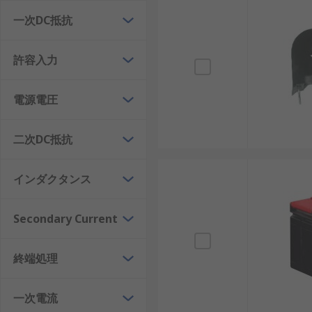
カレントトランスの種類
一次DC抵抗
許容入力
カレントトランスにはさまざまな種類があり、用途や設
貫通型カレントトランス
: ケーブルやバスバー
電源電圧
分割型カレントトランス
: 開閉可能な構造で、
DINレール取付型
: 制御盤内に省スペースで取り
二次DC抵抗
サーフェスマウント型
: プリント基板上に直接実
インダクタンス
クランプメータ型
: 一時的な電流測定に便利で、
高精度カレントトランス
: 精密計測が必要なエネ
Secondary Current
カレントトランスの利点
終端処理
カレントトランスを導入することで、安全かつ効率的に
一次電流
安全性: 高電流を直接測定せずに低電流で監視可能