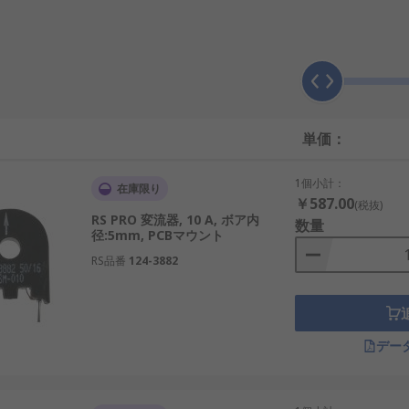
知し、二次側で比例した低電流に変換します。これにより、安
場設備において高電流を計測することです。直接大電流を測定
として出力します。例えば、1kA カレントトランスは、100
単価：
1個小計：
割を果たします。国内の再生可能エネルギー施設では、ソーラ
在庫限り
￥587.00
(税抜)
レントトランスが用いられます。また、AIを用いた産業ロボッ
RS PRO 変流器, 10 A, ボア内
数量
できます。
径:5mm, PCBマウント
RS品番
124-3882
種ですが、用途や構造に違いがあります。電力トランスは電圧
や保護目的で電流を低レベルに変換します。
デー
視され、出力は通常5Aや50mAなどの低電流です。一方、電
者は電気システムで補完的な役割を担っています。