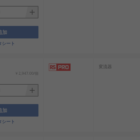
追加
タシート
変流器
￥2,947.00/個
追加
タシート