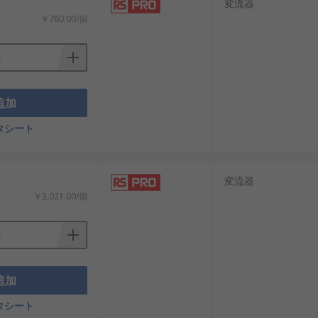
変流器
￥780.00/個
ます。
追加
タシート
変流器
￥3,021.00/個
において重要な理由があります。
追加
タシート