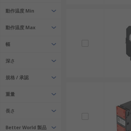
精度: 正確な電流測定により、エネルギー管理や
動作温度 Min
多用途性: 発電、輸送、ロボティクスなど幅広い
耐久性: 産業用グレードのカレントトランスは長
動作温度 Max
コスト削減: 過負荷防止と効率的なエネルギー利
幅
デメリットとしては以下が挙げられます：
初期コスト: 高精度モデルは価格が高めです。
深さ
設置スペース: 大型タイプは制御盤内でスペース
規格 / 承認
メンテナンス: 定期的な校正や点検が必要です。
カレントトランスの選び方
重量
最適なカレントトランスを選定するためには、以下の要
長さ
入力電流: 1kA、5A、10A、150A、200A、4
Better World 製品
出力電流: 5A、25mA、50mA、330mV、1