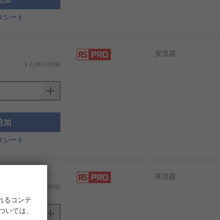
タシート
変流器
￥2,682.00/個
需要が拡大しています。
追加
タシート
変流器
￥562.00/個
れるコンテ
については、