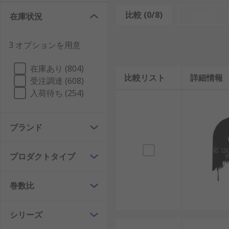
比較 (0/8)
リセット
在庫状況
カレントトランスは、一次側に流れる電流を磁気的に感
御に使用できます。
3 オプションを用意
カレントトランスの基本的な役割は、電力システムや工
在庫あり (804)
ランスが電流を変換し、計測機器や制御装置に適した低電流
比較リスト
詳細情報
受注調達 (608)
メーターで簡単に読み取れるようにします。
入荷待ち (254)
さらに、電力監視やエネルギー管理システムで重要な役
に監視し、効率的なエネルギー供給を維持するためにカ
ブランド
な電流を検出してシステムを自動的に停止させることが
カレントトランスと電力トランスの違い
プロダクトタイプ
カレントトランスと電力トランスはどちらも変圧器の一
巻数比
が主目的です。これに対して、カレントトランスは計測
また、カレントトランスは高精度で直線的な電流変換が重
シリーズ
扱うことが多く、計測には向きません。このように、両