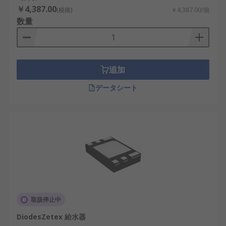
￥4,387.00
(税抜)
￥4,387.00/個
数量
追加
データシート
取扱停止中
DiodesZetex 給水器