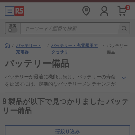
0
型番
/
バッテリー・
/
バッテリー・充電器用ア
/
バッテリー
充電器
クセサリ
備品
バッテリー備品
バッテリーが最適に機能し続け、バッテリーの寿命
を延ばすには、定期的なバッテリーメンテナンスが
不可欠です。 これは鉛酸電池の場合特にです。 鉛
酸バッテリーのメンテナンスでは、各セルのバッテ
9 製品が以下で見つかりました バッテ
リー液または電解液のレベルが一定または一定に保
リー備品
たれていることを確認します。 これは、個々のバッ
テリーセルに蒸留水を補充することによって実現さ
れます。 バッテリー端子を腐食や異物から保護する
絞り込み
ことも、信頼性の高い電気接続を保証する定期的な