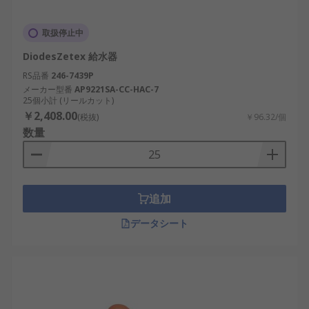
取扱停止中
DiodesZetex 給水器
RS品番
246-7439P
メーカー型番
AP9221SA-CC-HAC-7
25個小計 (リールカット)
￥2,408.00
(税抜)
￥96.32/個
数量
追加
データシート