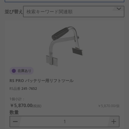
メンテナンスの重要な要素です
並び替え
検索キーワード関連順
バッテリセルの水位維持において 注ぎ口が特別に設
計された給水器を使用できます。 この給水器によ
り、こぼれた液体がバッテリセルにこぼれず EXACT
量の水を補充することができます。
バッテリ端子を清掃する場合、 端子清掃専用ブラシ
を使用できます。 このブラシには、スチールワイヤ
の毛が採用されていて、 効果的に腐食や異物を端子
在庫あり
中および バッテリのケーブルクランプや接続部から
取り除けます
RS PRO バッテリー用リフトツール
RS品番
241-7652
一部の鉛蓄電池は持ち上げるには重量があるため、
バッテリ吊り上げ工具を使用できます。 バッテリリ
1個小計：
￥5,870.00
フターを使用すれば、バッテリをしっかりとグリッ
(税抜)
￥5,870.00/個
数量
プして持ち運びできるので、怪我をしません。 バッ
テリリフターを使用すれば、バッテリを水平に保
て、 作業している人が火傷を負う可能性があるバッ