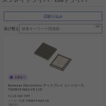
画像処理システムの主要なコンポーネントであり、
抵抗器
、レギュレーター、コンパレーター、パワー
トランジスターなどが集積されており、
ディスプレ
絞り込み
イ
の駆動や駆動電流の制御などの機能を担っていま
す。
並び替え
検索キーワード関連順
ディスプレイドライバの種
類
LCDドライバ
：LCDディスプレイ用のドライ
バです。
LEDドライバ
：LEDディスプレイ用のドライバ
です。
在庫あり
ディスプレイドライバの用
Renesas Electronics ディスプレイ コントローラ,
TW8819-NA2-CR LCD
途
RS品番
262-7291
メーカー型番
TW8819-NA2-CR
1個小計：