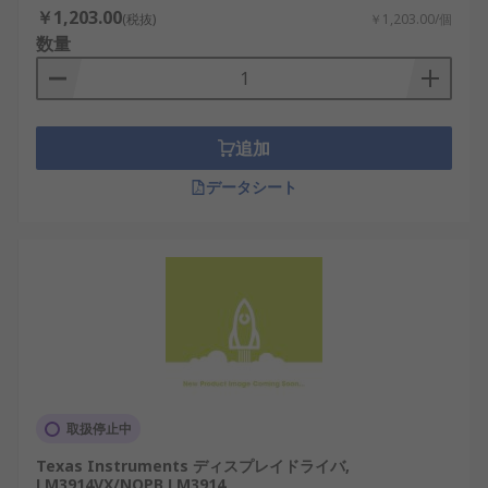
ディスプレイドライバは、高性能、中性能、低性能
￥1,203.00
(税抜)
￥1,203.00/個
のシングルカラーやフルカラーなど、さまざまな種
数量
類のディスプレイを駆動することができます。通
信、郵便、金融、交通、スタジアム、政府の部門な
ど、さまざまな業界で広く使用されています。
追加
ディスプレイドライバのメ
ーカー
データシート
RSでは、
STMicroelectronics
、
Maxim
Integrated
、
Texas Instruments
など、さまざま
なブランドのディスプレイドライバを豊富に提供し
ています。
取扱停止中
Texas Instruments ディスプレイドライバ,
LM3914VX/NOPB LM3914