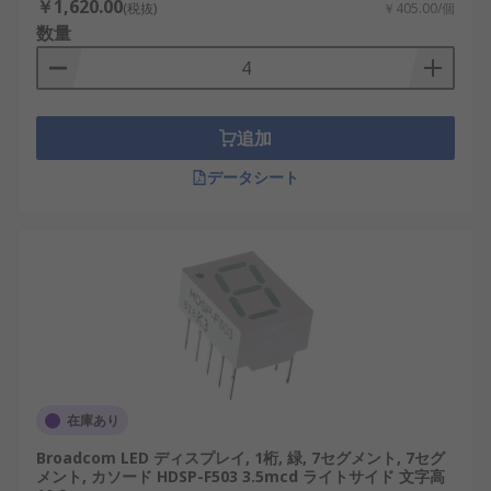
￥1,620.00
LED表示器のメーカー
(税抜)
￥405.00/個
数量
以下に、日本および世界的に評価されているLED表
示器の代表的メーカーを紹介します。
追加
Kingbright：高品質なセグメント表示器とラ
イトバータイプで知られる国際ブランド。
データシート
Broadcom：産業向けの堅牢なディスプレイソ
リューションを提供。
Wurth Elektronik：欧州を拠点とした電子部
品メーカーで、信頼性の高いディスプレイ製
品を展開。
ローム（ROHM）：日本の大手半導体メーカ
ーで、高効率LED表示器に強みがあります。
Vishay：多彩なLEDディスプレイを提供し、
在庫あり
グローバル市場での信頼性が高い。
Broadcom LED ディスプレイ, 1桁, 緑, 7セグメント, 7セグ
メント, カソード HDSP-F503 3.5mcd ライトサイド 文字高
岡谷電機産業：国内の表示器製品に特化し、