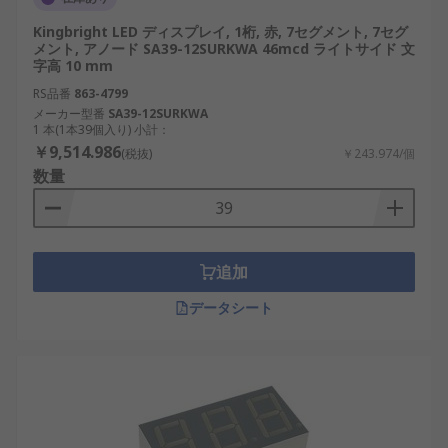
セグメントディスプレイ
：数字やアルファベ
Kingbright LED ディスプレイ, 1桁, 赤, 7セグメント, 7セグ
ットを表示するための基本的な表示形式。例
メント, アノード SA39-12SURKWA 46mcd ライトサイド 文
としては7セグメントや14セグメントがありま
字高 10 mm
す。
RS品番
863-4799
メーカー型番
SA39-12SURKWA
ドットマトリクス表示器
：複数のLEDを格子状
1 本(1本39個入り) 小計：
に配置し、文字・記号・図形などを自由に表
￥9,514.986
(税抜)
￥243.974/個
示可能なタイプ。
数量
ライトバーLED表示器
：棒状に光るLEDで、バ
ーグラフ表示や状態表示に利用されます。
小型LED表示器
：省スペース設計で、ハンディ
追加
機器や通信端末、制御機器に適用されます。
データシート
屋外LED表示器
：防塵・防水性を持ち、日光下
でも視認性が高いモデル。
24V LED表示器
：24V産業用電源に適合し、日
本の工場や物流施設で多く採用されていま
す。