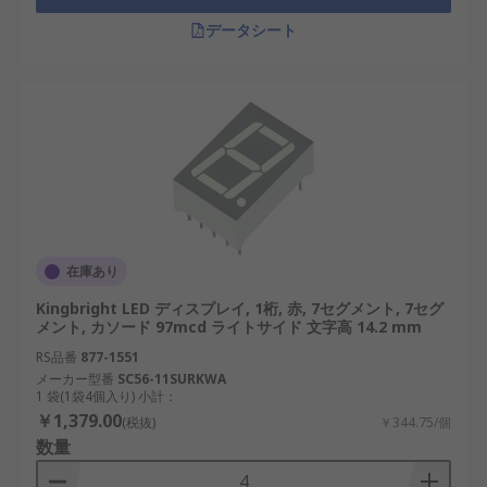
データシート
文字高さ：表示内容が明確に見えるかどうか
に関係します。使用者との視認距離に応じて
選定することが重要です。
LEDの色：緑、赤、橙、黄など用途や視認性の
面から適切な色を選びます。たとえば、警告
には赤、正常運転には緑がよく使われます。
セグメント数：表示する内容によって7セグメ
ント、14セグメント、16セグメント、または
5x7マトリクスなどを選びます。
在庫あり
表示タイプ：静的表示か動的表示か、マルチ
Kingbright LED ディスプレイ, 1桁, 赤, 7セグメント, 7セグ
メント, カソード 97mcd ライトサイド 文字高 14.2 mm
カラーの有無など、用途に応じた仕様を確認
します。
RS品番
877-1551
メーカー型番
SC56-11SURKWA
文字数：必要な表示情報に対して十分な桁数
1 袋(1袋4個入り) 小計：
があるかを確認します。例：タイマー装置や
￥1,379.00
(税抜)
￥344.75/個
カウント表示機器では最低でも4桁以上が求め
数量
られる場合があります。