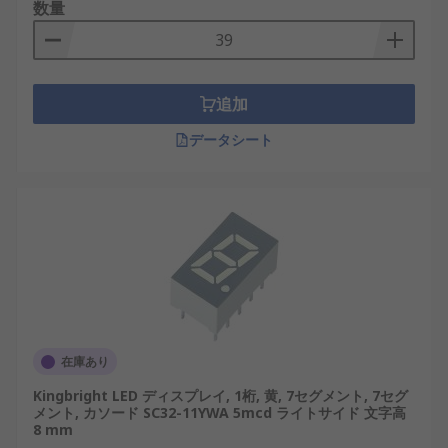
数量
国内のロボット制御装置や自動搬送装置などで活用
されています。
屋外LED表示器は、日中の直射日光下でも認識でき
る明るさを持ち、防水・防塵性に優れた設計がされ
追加
ています。これにより、日本全国の交通制御システ
データシート
ムやエネルギー発電施設のモニタリング装置におい
て重要な役割を担っています。高耐久性と省メンテ
ナンス性を両立したこれらの表示器は、厳しい自然
環境でも長期間使用可能です。
LED表示器とLCD表示器の違い
LED表示器とLCD表示器はどちらも視覚情報の提示
を目的としたデバイスですが、動作原理や用途、性
能特性には明確な違いがあります。LCD（液晶）表
在庫あり
示器はバックライトを必要とし、液晶分子の配向を
Kingbright LED ディスプレイ, 1桁, 黄, 7セグメント, 7セグ
制御して光の透過を変化させることで表示を行いま
メント, カソード SC32-11YWA 5mcd ライトサイド 文字高
8 mm
す。これに対して、LED表示器は各素子自体が発光