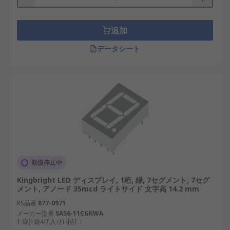
LED表示器の用途
追加
LED表示器は、工業、商業、教育分野など多様な場
データシート
面で活用されています。
日本の産業ロボット：稼働ステータスや異常
発生時の警告表示に用いられています。
再生可能エネルギー施設：発電出力や警告表
示を明示するモニターに内蔵。
自動販売機：価格や売切れ表示に小型LED表示
器が使われています。
教育機関の実験装置：信号変化の可視化やイ
取扱停止中
ンターフェース表示に適しています。
Kingbright LED ディスプレイ, 1桁, 緑, 7セグメント, 7セグ
メント, アノード 35mcd ライトサイド 文字高 14.2 mm
空港・駅のサインシステム：リアルタイムな
時刻や案内表示にドットマトリクス型が活躍
RS品番
877-0971
メーカー型番
します。
SA56-11CGKWA
1 袋(1袋4個入り) 小計：