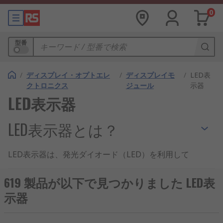
0
型番
/
ディスプレイ・オプトエレ
/
ディスプレイモ
/
LED表
クトロニクス
ジュール
示器
LED表示器
LED表示器とは？
LED表示器は、発光ダイオード（LED）を利用して
視覚情報を表示する電子部品であり、産業機器から
一般家電まで幅広く使用されています。小型で高輝
619 製品が以下で見つかりました LED表
度、長寿命という特徴を活かし、国内の工場ライン
示器
や交通インフラ、エネルギー管理システムなど、日
本における多様な現場で活躍しています。特にIoT