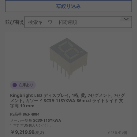
やAIの導入が進む中で、視認性の高い情報提示手段
絞り込み
としての重要性が高まっています。
LED表示器の仕組み
並び替え
検索キーワード関連順
LED表示器は、電流を流すことで発光するLED素子
を複数組み合わせ、数字や文字、記号などの情報を
表示します。これにより、瞬時に視認できる情報提
示が可能になります。
LED表示器の主な機能は、視認性の高い情報の伝達
です。視線移動の少ない確認が可能なため、工場な
在庫あり
どの安全管理や装置の稼働状態表示に多く利用され
Kingbright LED ディスプレイ, 1桁, 黄, 7セグメント, 7セグ
ています。また、省エネルギー性にも優れており、
メント, カソード SC39-11SYKWA 86mcd ライトサイド 文
長時間連続点灯が必要な用途でも高い信頼性を発揮
字高 10 mm
します。小型LED表示器は、スペースの制約がある
RS品番
863-4884
機器に組み込まれることが多く、表示色を切り替え
メーカー型番
SC39-11SYKWA
られるマルチカラータイプも存在します。さらに、
1 本(1本39個入り) 小計：
￥9,219.99
24V LED表示器は産業用電源との相性が良く、日本
(税抜)
￥236.41/個