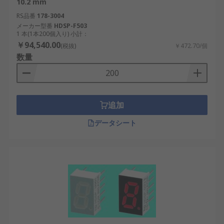
10.2 mm
堅牢性と信頼性で評価されています。
RS品番
178-3004
メーカー型番
HDSP-F503
LED表示器は、技術の進化に合わせてその性能と用
1 本(1本200個入り) 小計：
途が拡大し続けています。日本のように高精度で安
￥94,540.00
(税抜)
￥472.70/個
全性が求められる社会においては、LED表示器の選
数量
定と活用が、システム全体の効率化と信頼性向上に
寄与します。
LED表示器用RSコンポーネントの
追加
ご紹介
データシート
RSは、日本全国で使用されるLED表示器の世界的な
サプライヤーとして認知されています。当社は、日
本の高い性能・信頼性基準を満たすLED表示器を提
供しており、産業用途から革新的なプロジェクトま
で対応する幅広いLED表示器を卸売価格で取り扱っ
ています。おすすめ品や交換部品も低価格でご用意
しています。配送については、
配送ページ
をご確認