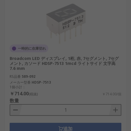
表示、日本の自動倉庫管理。
設計自由度の高さ：さまざまな形状や配色が
可能。例：小型IoT機器、産業用タッチパネル
インターフェース。
一方で、以下のような短所も存在します：
一時的に在庫切れ
多数のLEDを使用する場合、制御回路が複雑化
Broadcom LED ディスプレイ, 1桁, 赤, 7セグメント, 7セグ
します。
メント, カソード HDSP-7513 1mcd ライトサイド 文字高
7.6 mm
光源が明るすぎる場合、屋内使用ではまぶし
RS品番
589-092
さを感じることがあります。
メーカー型番
HDSP-7513
表示内容の自由度はLCDに比べ制限されるこ
1個小計：
￥714.00
とがあります。
(税抜)
￥714.00/個
数量
LED表示器の選び方
使用用途に応じた最適なLED表示器を選定するため
追加
には、複数の要素を検討する必要があります。