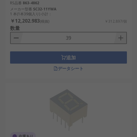
するため、より明るく、応答速度が速いという特長
RS品番
863-4862
メーカー型番
SC32-11YWA
があります。
1 本(1本39個入り) 小計：
￥12,202.983
(税抜)
￥312.897/個
たとえば、屋外のような強い光が差し込む場所で
数量
は、LED表示器が視認性の面で有利です。反対に、
屋内での消費電力を抑えたい場面ではLCD表示器が
適している場合もあります。日本国内の駅構内表示
や工場のアラートパネルなどでは、点灯の明確さと
追加
瞬時の判読性を重視してLED表示器が選ばれるケー
スが増えています。一方、カーナビゲーションや家
データシート
庭用の表示装置には、色調の表現力が豊かなLCDが
採用されることが多いです。
LED表示器の種類
LED表示器には、多様な形状と用途に応じた製品が
存在します。それぞれの仕様によって、設置環境や
表示内容に応じた最適な選定が可能です。
在庫あり