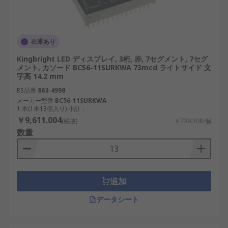
LED表示器の利点
LED表示器は、高輝度・長寿命・省電力といった特
在庫あり
長を活かして、さまざまな分野で広く利用されてい
ます。
Kingbright LED ディスプレイ, 3桁, 赤, 7セグメント, 7セグ
メント, カソード BC56-11SURKWA 73mcd ライトサイド 文
字高 14.2 mm
高い視認性：明るい光源により、屋外や暗所
を問わず情報がはっきり見える。例：交差点
RS品番
863-4998
メーカー型番
BC56-11SURKWA
の信号表示、日本の再生可能エネルギー施設
1 本(1本13個入り) 小計：
の発電状況パネル。
￥9,611.004
(税抜)
￥739.308/個
長寿命：発光素子の劣化が遅く、長期間の運
数量
用が可能。例：交通管制表示、エレベーター
パネル。
省エネルギー：低電力で高輝度を実現。例：
追加
バッテリー駆動のポータブル装置、ソーラー
併用モニター。
データシート
応答速度の速さ：電気的応答が高速で、リア
ルタイム表示に向く。例：AIロボットの状態