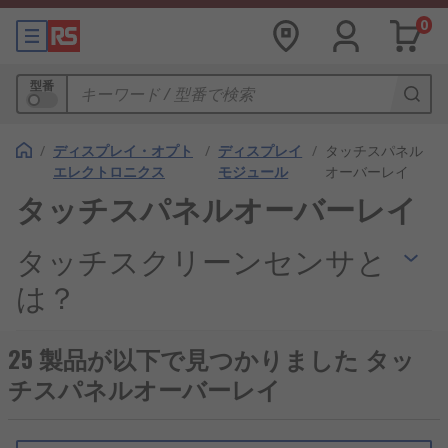
0
型番
/
ディスプレイ・オプト
/
ディスプレイ
/
タッチスパネル
エレクトロニクス
モジュール
オーバーレイ
タッチスパネルオーバーレイ
タッチスクリーンセンサと
は？
タッチスクリーンセンサは、タッチスクリーンセン
25 製品が以下で見つかりました タッ
サの一部で、ディスプレイ画面からの入力を適切な
チスパネルオーバーレイ
出力アクションに変換します。タッチスクリーンセ
ンサは、電気的な仮想ディスプレイの最上位に位置
し、表示された情報を直接する処理することができ