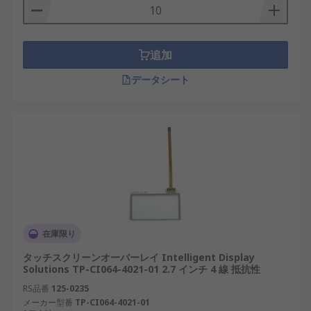
されます。たとえば、手袋をしたたま操作できま
す。
静電容量方式タッチスクリーンセンサは、導電性素
追加
材で覆われたガラスで構成されています。タッチす
データシート
ると、画面の静電場が分散し、入力として解釈され
ます。静電容量方式タッチスクリーンは非常に頑丈
で、わずかな圧力で反応します。
在庫限り
タッチスクリーンオーバーレイ Intelligent Display
Solutions TP-CI064-4021-01 2.7 インチ 4 線 抵抗性
RS品番
125-0235
メーカー型番
TP-CI064-4021-01