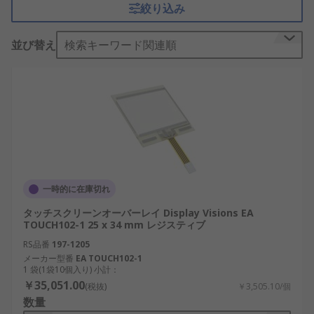
絞り込み
ます。一部の
タッチスクリーン
では、
タッチペン
な
どの特殊な装置が必要になりますが、ほとんどの場
並び替え
検索キーワード関連順
合は指で操作できます。
タッチスクリーンセンサの
用途
タッチスクリーンセンサは、モバイル技術、ゲー
ム、
計測器
、PoSシステム、産業用のその他の用途
で使用されています。
一時的に在庫切れ
タッチスクリーンセンサの
タッチスクリーンオーバーレイ Display Visions EA
TOUCH102-1 25 x 34 mm レジスティブ
種類
RS品番
197-1205
メーカー型番
EA TOUCH102-1
抵抗膜タッチスクリーンセンサは、2層の素材を使
1 袋(1袋10個入り) 小計：
￥35,051.00
用して画面の抵抗変化を測定し、電子信号に変換し
(税抜)
￥3,505.10/個
数量
ます。これらは、産業用モニタモニタと一緒に使用