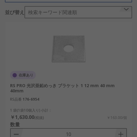
の木材を組み合わせることができます。また、木材
とコンクリートや各種タイプの建設資材を結合する
並び替え
検索キーワード関連順
こともできます。屋根のトラスの取り付けやキッチ
ンなどの家具の取付けによく使用されます。
フラット取付金具の機能と利点
フラット取付金具は一般に薄型でさまざまな厚さ、
長さ、仕上げが選べます。さらに、
フラット取付金具を使用すると、建築資材や
在庫あり
構造部品を簡単かつ迅速に組み立てることが
RS PRO 光沢亜鉛めっき ブラケット 1 12 mm 40 mm
できます。
40mm
さまざまな用途に対応するために、四角形、
RS品番
176-6954
長方形、T字タイプなど、各種形状が用意され
1 袋(1袋10個入り) 小計：
ています。
￥1,630.00
(税抜)
￥163.00/個
腐食しないステンレススチールのような強く
数量
耐久性のある材料で作られています。