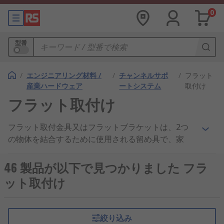
0
型番
/
エンジニアリング材料 /
/
チャンネルサポ
/
フラット
産業ハードウェア
ートシステム
取付け
フラット取付け
フラット取付金具又はフラットブラケットは、2つ
の物体を結合するために使用される留め具で、家
庭、商業又は工業のさまざまな場面で使用できま
す。通常、建設作業でさまざまなコンポーネントを
46 製品が以下で見つかりました フラ
強化又は保持するために使用されます。
ット取付け
フラット取付金具の用途
絞り込み
フラット取付金具を使用すると、さまざまなタイプ