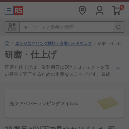
0
型番
/
エンジニアリング材料 / 産業ハードウェア
/
研磨・仕上げ
研磨・仕上げ
研磨と仕上げは、業務用又はDIYプロジェクトを高
い基準で完了するための重要なステップです。最終
的な見栄えを加えるか、素材、コンポーネント、エ
ッジ、表面を清掃して機能性を高め、全体的な体裁
を滑らかにすることが目的です。
光ファイバーラッピングフィルム
どのようなタイプの仕上げ及び研
磨製品がありますか?
29 製品が以下で見つかりました 研