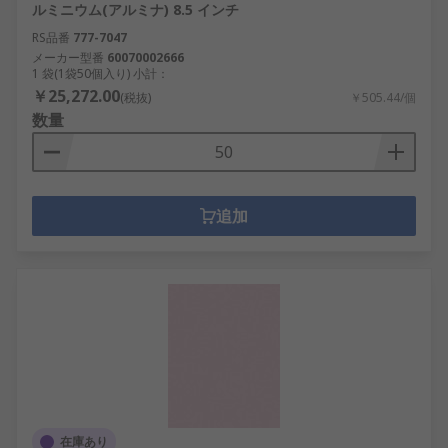
に最適で、多結晶ダイヤモンドペーストは、
ルミニウム(アルミナ) 8.5 インチ
より困難な表面用に、鋭く、ギザギザの粒子
RS品番
777-7047
を含んでいます。
メーカー型番
60070002666
1 袋(1袋50個入り) 小計：
バリ取りツール、ハンドル、ブレード、ホイ
￥25,272.00
(税抜)
￥505.44/個
ール
- 金属加工及び機械加工作業での精密で高
数量
品質な仕上げに最適です。また、木材、プラ
スチック、セラミック、金属用のバリ取り製
品も販売しています。表面 / エッジ材を正確に
除去するために、手動又はチャックで固定し
追加
た
電動工具
を使用します。
スチールウールと仕上げロール
- スチールウー
ルパッドと酸化アルミニウムロールは柔軟性
が高く、準備作業、混合、クリーニング、研
磨、ニス塗りのサイズに合わせて簡単にカッ
トできます。金属から塗料を除去する場合
や、木材にワックス研磨剤を塗布する場合に
最適です。
研磨ビット、モップ及びピグテール
- 研磨又は
在庫あり