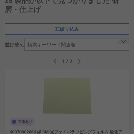
仕上げキット
-
はんだ付け
後のスチール、
アル
磨・仕上げ
ミニウム
、黄銅、銅などの金属の研磨とバフ
がけに使用する汎用性の高い工具、コンパウ
ンド、及びアクセサリが選択されています。
絞り込み
ブラシ、パッド、パック、ヤスリ、フェルト
を一度に簡単に購入できる、費用対効果の高
並び替え
検索キーワード関連順
いソリューションです。
研磨コンパウンド
- 油性又は水性の媒体にけん
1
/
2
濁された研磨粒子で、金属製品の外観を向上
及び復元したり、汚染、腐食、酸化を除去し
たりするために使用されます。第1段階、第2
段階、又は最終段階の研磨コンパウンドから
選択します。
ダイヤモンドスラリー、ペースト、及び潤滑
剤
- 石、金属、セラミック、宝石、ガラスなど
の材料の研磨に使用する水性研磨コンパウン
ドです。単結晶ダイヤモンドペーストは、エ
在庫あり
ッジの少ない平坦で均一な表面に使用するの
60070002666 緑 3M 光ファイバラッピングフィルム 酸化ア