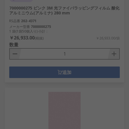
バフがけのビットとモップは、圧縮ウールフ
7000000275 ピンク 3M 光ファイバラッピングフィルム 酸化
ェルト、綿やサイザルで作られており、回転
アルミニウム(アルミナ) 280 mm
研磨機、グラインダ、ドリルで使用するよう
RS品番
202-4371
に設計されています。金属、木、プラスチッ
メーカー型番
7000000275
1 袋(1袋50個入り) 小計：
ク、ガラスに高光沢(鏡面仕上げ)を与えるか、
￥26,933.00
(税抜)
￥26,933.00/袋
又は滑らかな仕上がりが得られます。
数量
光ファイバーラッピングフィルム
– 光ファイ
バコネクタの先端(フェルール)に滑らかで一貫
性のある仕上げを実現し、光の伝送を改善し
ます。当社のラッピングフィルムには、さま
追加
ざまなグレード又はグリットサイズの酸化ア
ルミ鉱物接着剤が使用されています。
"