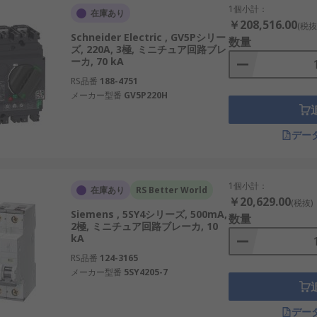
1個小計：
在庫あり
￥208,516.00
(税抜
Schneider Electric , GV5Pシリー
数量
ズ, 220A, 3極, ミニチュア回路ブレ
ーカ, 70 kA
RS品番
188-4751
メーカー型番
GV5P220H
デー
1個小計：
在庫あり
RS Better World
￥20,629.00
(税抜)
Siemens , 5SY4シリーズ, 500mA,
数量
2極, ミニチュア回路ブレーカ, 10
kA
RS品番
124-3165
メーカー型番
5SY4205-7
デー