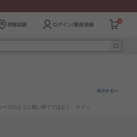
0
荷物追跡
ログイン/新規登録
表示する
す。ヒューズのように使い捨てではなく、スイッ
され、電気安全の基盤を支えています。