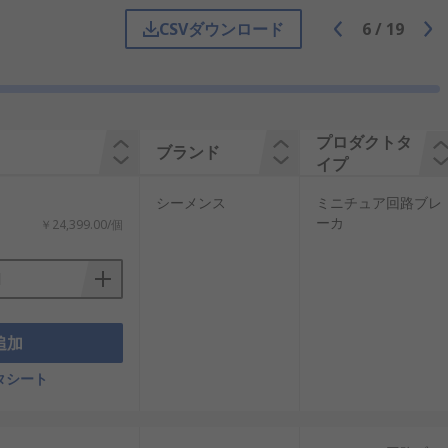
断が行われ、回路を安全に保護します。
CSVダウンロード
6
/
19
MCBは欠かせない安全対策として採用さ
プロダクトタ
ブランド
イプ
格電流が小さめで、小規模回路や家庭用途に適してい
シーメンス
ミニチュア回路ブレ
ーカ
￥24,399.00/個
は、住宅や小規模商業施設ではMCBが一般
追加
タシート