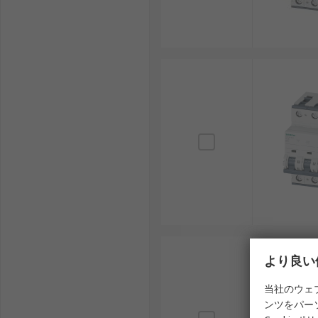
MCBは住宅から産業用途まで幅広く活用されています
住宅設備： 分電盤での過電流保護に利用。
商業施設： 照明や空調システムの回路保護に使用
産業用設備： 国内工場や物流施設での機械保護。
交通システム： 国内鉄道やバスの電源回路に採用
再生可能エネルギー分野： 太陽光や風力発電の配
MCBメーカー
国内外の多くのメーカーがMCBを提供しており、販売
ABB： 世界的メーカーで、幅広い回路保護機器を
三菱電機（Mitsubishi）： 国内メーカーで
より良い
Siemens： ドイツのメーカーで、信頼性の高い
当社のウェ
Hager： 欧州で広く利用されるメーカーで、配
ンツをパー