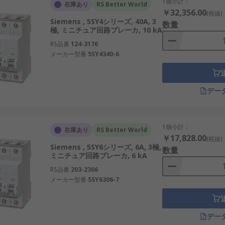
れ、商業施設で広く利用。
1個小計：
在庫あり
RS Better World
￥32,356.00
(税抜)
器に適用。
Siemens , 5SY4シリーズ, 40A, 3
数量
極, ミニチュア回路ブレーカ, 10 kA
や火災防止に貢献。
RS品番
124-3176
可能。
メーカー型番
5SY4340-6
デー
ています。価格や値段の選択肢も豊富で、国内の販売や通販で
1個小計：
在庫あり
RS Better World
￥17,828.00
(税抜)
帰可能。例：国内住宅の分電盤、商業施設の照明回路。
Siemens , 5SY6シリーズ, 6A, 3極,
数量
ミニチュア回路ブレーカ, 6 kA
可能エネルギー設備の制御盤、日本の産業用機械。
RS品番
203-2306
可能。例：国内教育機関の実験設備、商業施設の空調システム。
メーカー型番
5SY6306-7
能。例：中小メーカーの設備導入、住宅の改修工事。
し、通販でも調達可能。例：国内通販サイト、国際市場での調達
デー