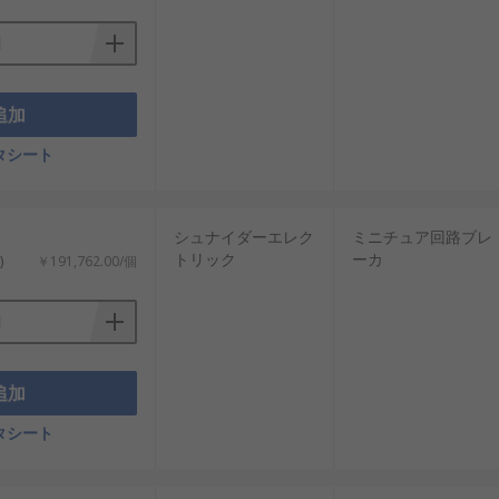
追加
タシート
シュナイダーエレク
ミニチュア回路ブレ
トリック
ーカ
)
￥191,762.00/個
追加
タシート