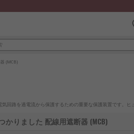
 (MCB)
、小形遮断器）は、電気回路を過電流から保護するための重要な保護装置で
宅、商業施設、再生可能エネルギー設備など幅広い分野で導入
つかりました 配線用遮断器 (MCB)