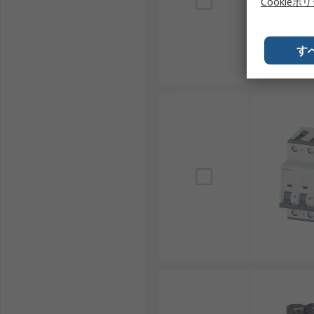
Cookieポ
Schneider Electric： フランスのメーカー
IDEC（アイデック）： 日本のメーカーで、産業
す
MCBは、住宅から産業、再生可能エネルギーまで幅広
適切な選定を行うことが、日本国内における電気安全性
MCB (小形遮断器)用RSコンポーネ
RSは、日本全国で使用されるMCBの世界的なサプラ
り、産業用途から革新的なプロジェクトまで対応する幅
ついては、
配送ページ
をご確認ください。