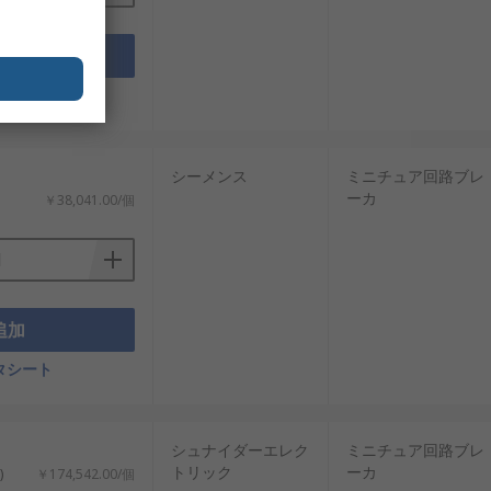
追加
多様な選択肢を踏まえ、コスパを考慮した
タシート
シーメンス
ミニチュア回路ブレ
ーカ
￥38,041.00/個
性基準を満たす小形遮断器を提供してお
部品も低価格でご用意しています。配送に
追加
タシート
シュナイダーエレク
ミニチュア回路ブレ
トリック
ーカ
)
￥174,542.00/個