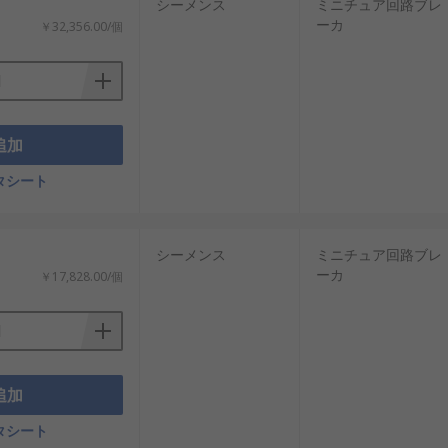
シーメンス
ミニチュア回路ブレ
ーカ
￥32,356.00/個
追加
タシート
容易に入手でき、コスパにも優れていま
シーメンス
ミニチュア回路ブレ
ーカ
￥17,828.00/個
追加
。
タシート