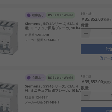
1個小計：
在庫あり
RS Better World
￥35,852.00
(税抜)
能に影響が出る場合があります。
Siemens , 5SY4シリーズ, 63A, 4
数量
極, ミニチュア回路ブレーカ, 10 kA
RS品番
124-3210
メーカー型番
5SY4463-6
慮する必要があります。
500Vなどから選択します。
デー
C250V、DC400Vなどを考慮します。
などから用途に適した値を選定します。
1個小計：
在庫あり
RS Better World
￥35,852.00
合わせて選びます。
(税抜)
Siemens , 5SY4シリーズ, 63A, 4
数量
売や通販から最適な製品を検討します。
極, ミニチュア回路ブレーカ, 10 kA
RS品番
124-3211
メーカー型番
5SY4463-7