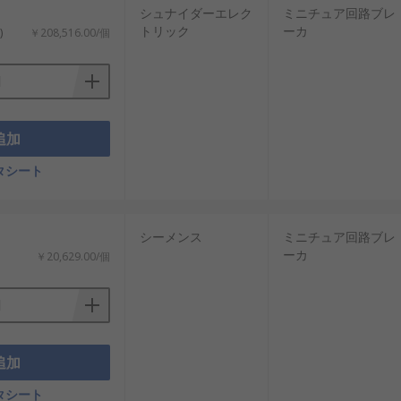
シュナイダーエレク
ミニチュア回路ブレ
トリック
ーカ
)
￥208,516.00/個
追加
タシート
シーメンス
ミニチュア回路ブレ
ーカ
￥20,629.00/個
追加
タシート