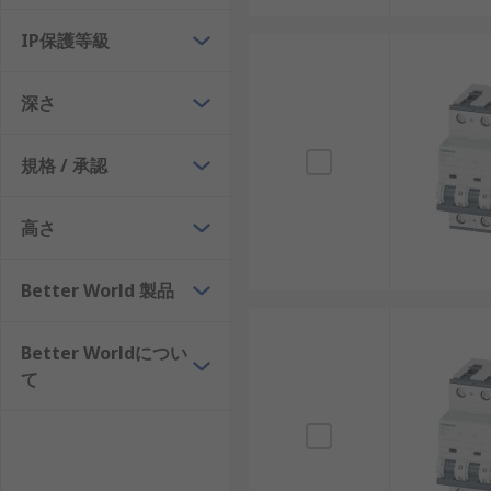
ただし、デメリットも存在します。
IP保護等級
定格容量の制限： 大電流用途には不向き。
環境条件の影響： 高温や湿度が高い環境では性
深さ
MCBの選び方
規格 / 承認
最適なMCBを選定するには、設計条件や使用環境を考
高さ
定格交流電圧： 220V、250V、400V、415V、
Better World 製品
定格直流電圧： DC48V、DC110V、DC220V、D
許容電流： 20A、40A、63A、100A、125A
Better Worldについ
極数： 単極、2極、3極、4極などから配線条件に
て
価格とコスパ： MCBの価格や値段を比較し、販
MCBの用途