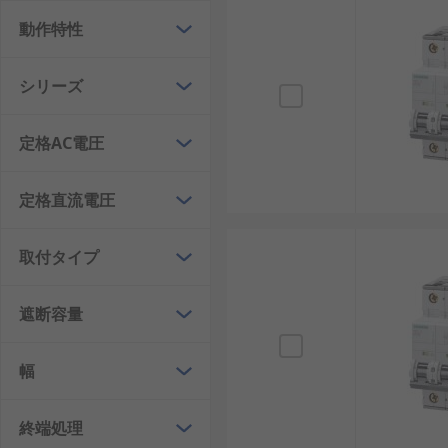
C型MCB
： 中程度の起動電流を持つ機器に適用さ
動作特性
D型MCB
： 大きな起動電流を持つモーターや変圧
小型漏電ブレーカ
： 漏電検知機能を備え、感電
シリーズ
多極型MCB
： 三相回路や複数回路を一括で保護
高遮断容量MCB
： 短絡電流が大きい回路に対応。
定格AC電圧
MCBの利点
定格直流電圧
MCBは、使いやすさと安全性から幅広い分野で選ばれ
す。
取付タイプ
再利用可能： 遮断後にスイッチを戻すだけで復
遮断容量
安全性： 過負荷や短絡を確実に遮断。例：再生
メンテナンス性： 部品交換が不要で簡単に復旧
幅
コスパの良さ： 値段に対して長期的な運用が可
多様な選定肢： 各メーカーが幅広い製品を販売
終端処理