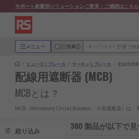
サポート
産業別ソリューション
ご意見・ご感想はこちら
メニュー
型番
/
ヒューズ / ブレーカ
/
サーキットブレーカ
/
配線用遮断器
配線用遮断器 (MCB)
MCBとは？
MCB（Miniature Circuit Breaker
チ操作で再利用可能な点が特徴です。日本国内では、住
380 製品が以下で見
MCBの仕組み
絞り込み