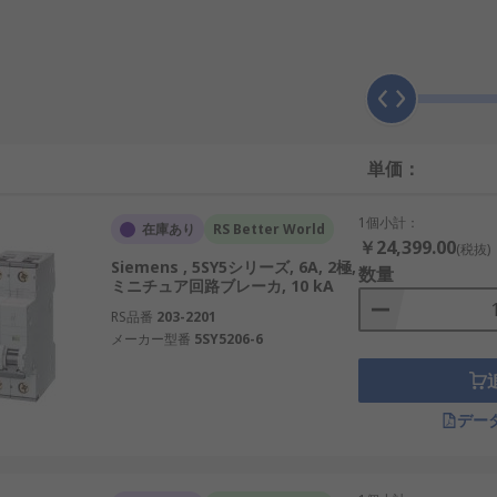
遮断する仕組みを持っています。熱動作や電磁動作によって遮
配線を守ることです。国内の産業用設備や交通システムでも、
単価：
er）は、MCBよりも大電流を扱うことができる遮断器です。MCBは定
1個小計：
いています。
在庫あり
RS Better World
￥24,399.00
(税抜)
Siemens , 5SY5シリーズ, 6A, 2極,
数量
対し、MCBは固定された特性を持つ点が違いです。日本国内で
ミニチュア回路ブレーカ, 10 kA
なっています。
RS品番
203-2201
メーカー型番
5SY5206-6
ます。代表的な種類を以下に紹介します。
デー
適する。