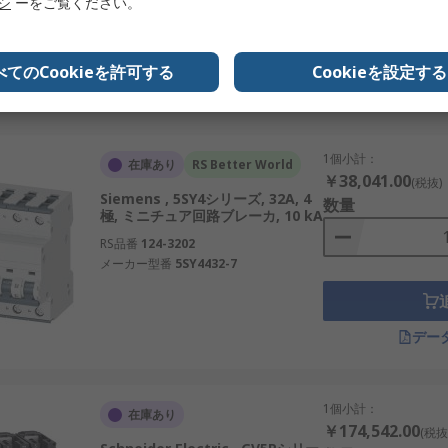
リシ
ーをご覧ください。
で、幅広いMCBラインアップを持つ。
RS品番
188-4748
メーカー型番
GV5P150F
用制御機器に強み。
べてのCookieを許可する
Cookieを設定する
く利用される重要な安全機器です。価格や値段、販売や通販の
デー
の向上につながります。
ントのご紹介
1個小計：
在庫あり
RS Better World
￥38,041.00
(税抜)
Siemens , 5SY4シリーズ, 32A, 4
イヤーとして認知されています。当社は、日本の高い性能・信頼
数量
極, ミニチュア回路ブレーカ, 10 kA
広いMCBを卸売価格で取り扱っています。おすすめ品や交換
RS品番
124-3202
メーカー型番
5SY4432-7
デー
1個小計：
在庫あり
￥174,542.00
(税抜