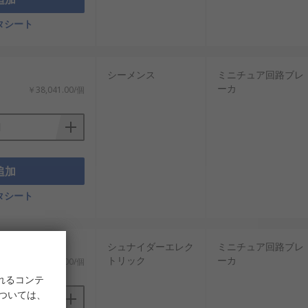
の導入が増えています。
タシート
シーメンス
ミニチュア回路ブレ
ーカ
￥38,041.00/個
追加
コスパを意識した選定が可能です。
タシート
シュナイダーエレク
ミニチュア回路ブレ
トリック
ーカ
)
￥158,463.00/個
れるコンテ
については、