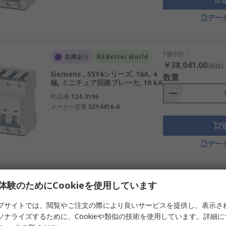
。日本国内では特に再生可能エネルギー設備や輸送システムで
デー
。
1個小計：
在庫あり
RS Better World
￥38,041.00
(税抜)
Siemens , 5SY4シリーズ, 16A, 4
。
数量
極, ミニチュア回路ブレーカ, 10 kA
電盤で利用。
RS品番
124-3196
メーカー型番
5SY4416-6
や通販を通じて幅広く入手可能です。価格や値段の幅も広く、
デー
提供。
、産業用から住宅用まで幅広く展開。
1個小計：
在庫あり
体験のためにCookieを使用しています
￥158,463.00
(税抜
電気保護機器を展開。
Schneider Electric , GV5Pシリー
数量
ブサイトでは、閲覧やご注文の際により良いサービスを提供し、表示さ
ズ, 150A, 3極, ミニチュア回路ブレ
電関連製品に強み。
ソナライズするために、Cookieや類似の技術を使用しています。詳細
ーカ, 36 kA