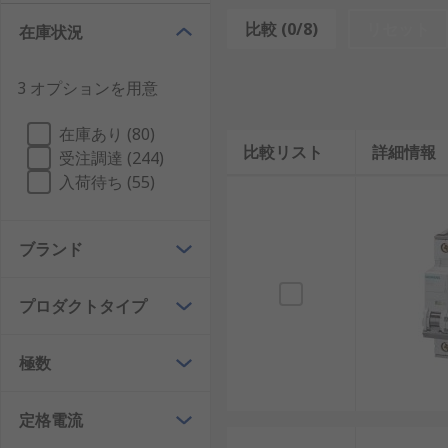
MCBは、定格電流を超える過電流が流れると自動的に
比較 (0/8)
リセット
在庫状況
主な機能は、短絡や過負荷による危険を防止し、機器や
3 オプションを用意
れています。
MCCBとの違い
在庫あり (80)
比較リスト
詳細情報
受注調達 (244)
MCCB（Molded Case Circuit Break
入荷待ち (55)
る一方、MCCBは工場や発電所などの大規模回路に向
ブランド
また、MCCBは調整可能な遮断特性を備えているのに
的に使用され、産業用大規模設備ではMCCBが主流と
プロダクトタイプ
MCBの種類
極数
利用環境や用途に応じて、多様なMCBが提供されてい
B型MCB
： 過電流に敏感で、家庭用小規模回路に
定格電流