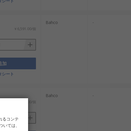
タシート
Bahco
-
￥6,591.00/個
追加
タシート
Bahco
-
￥14,588.00/個
れるコンテ
については、