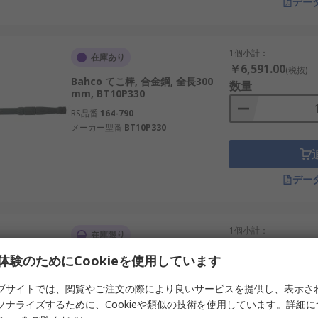
デー
1個小計：
在庫あり
￥6,591.00
(税抜)
Bahco てこ棒, 合金鋼, 全長300
数量
mm, BT10P330
RS品番
164-790
メーカー型番
BT10P330
デー
1個小計：
在庫限り
￥14,588.00
(税抜)
体験のためにCookieを使用しています
Bahco てこ棒, 合金鋼, 全長762
数量
mm, 3684-30
ブサイトでは、閲覧やご注文の際により良いサービスを提供し、表示さ
RS品番
717-9295
ソナライズするために、Cookieや類似の技術を使用しています。詳細
メーカー型番
3684-30