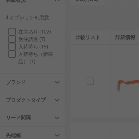
在庫状況
てこ棒はどのような用途で使用しま
4 オプションを用意
改修、 パレットの分解、床上げなどのプロジェクトで
在庫あり (102)
比較リスト
詳細情報
受注調達 (7)
建築
入荷待ち (19)
建設
入荷待ち（新商
解体
品） (1)
大工
機械工
ブランド
自動車工
プロダクトタイプ
リード間隔
先端幅