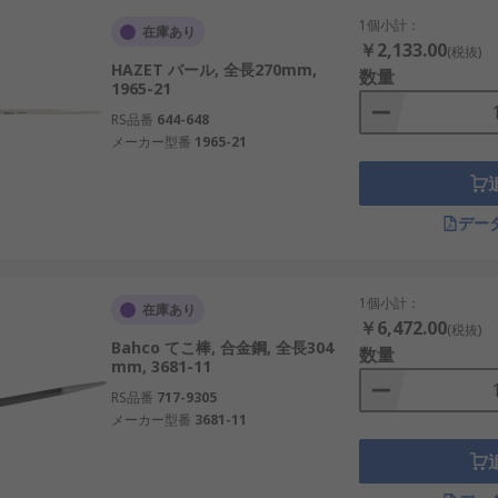
1個小計：
在庫あり
￥2,133.00
(税抜)
HAZET バール, 全長270mm,
数量
1965-21
RS品番
644-648
メーカー型番
1965-21
デー
1個小計：
在庫あり
￥6,472.00
(税抜)
Bahco てこ棒, 合金鋼, 全長304
数量
mm, 3681-11
RS品番
717-9305
メーカー型番
3681-11