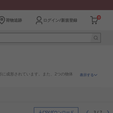
0
荷物追跡
ログイン/新規登録
形に成形されています。また、2つの物体
表示する
造合金スチール製で、高い強度と耐久性
CSVダウンロード
3
/
7