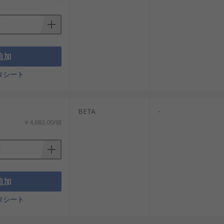
追加
タシート
BETA
-
￥4,682.00/個
追加
タシート