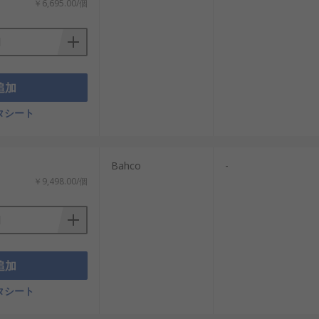
￥6,695.00/個
追加
タシート
Bahco
-
￥9,498.00/個
追加
タシート