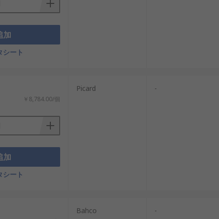
追加
タシート
Picard
-
￥8,784.00/個
追加
タシート
Bahco
-