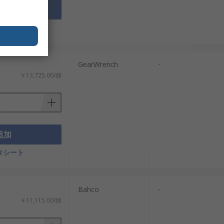
追加
タシート
GearWrench
-
￥13,725.00/個
追加
タシート
Bahco
-
￥11,115.00/個