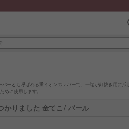
ンチバーとも呼ばれる重イオンのレバーで、一端が釘抜き用に爪
ために使用します。
見つかりました 金てこ/ バール
できます。クローバは通常、硬化加工又は耐性加工を施した鍛