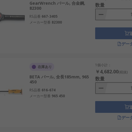
GearWrench バール, 合金鋼,
数量
82300
RS品番
667-3405
メーカー型番
82300
デー
1個小計：
在庫あり
￥4,682.00
(税抜)
BETA バール, 全長185mm, 965
数量
450
RS品番
616-674
メーカー型番
965 450
デー