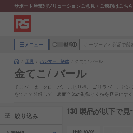
サポート
産業別ソリューション
ご意見・ご感想はこちら
メニュー
型番
/
工具
/
ハンマー、解体
/
金てこ/ バール
金てこ/ バール
てこバーは、クローバ、 こじり棒、 ゴリラバー、ピ
をてこで分解して、表面全体の制御と支持を容易にする
てこ棒の機能
130 製品が以下で
絞り込み
多用途のクローバにより、さまざまな作業を行うことが
を発揮します。
比較 (0/8)
リセット