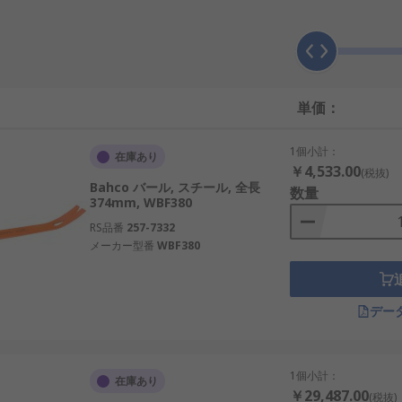
すか?
、以下のような業種で使用できます。
単価：
1個小計：
在庫あり
￥4,533.00
(税抜)
Bahco バール, スチール, 全長
数量
374mm, WBF380
RS品番
257-7332
メーカー型番
WBF380
デー
1個小計：
在庫あり
￥29,487.00
(税抜)