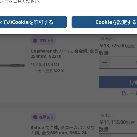
リシ
ーをご覧ください。
デー
べてのCookieを許可する
Cookieを設定する
1個小計：
在庫あり
￥13,725.00
(税抜)
GearWrench バール, 合金鋼, 全長
数量
254mm, 82210
RS品番
913-9321
メーカー型番
82210
デー
1個小計：
在庫あり
￥11,115.00
(税抜)
Bahco てこ棒, クロームバナジウ
数量
ム鋼, 全長609 mm, 3684-24