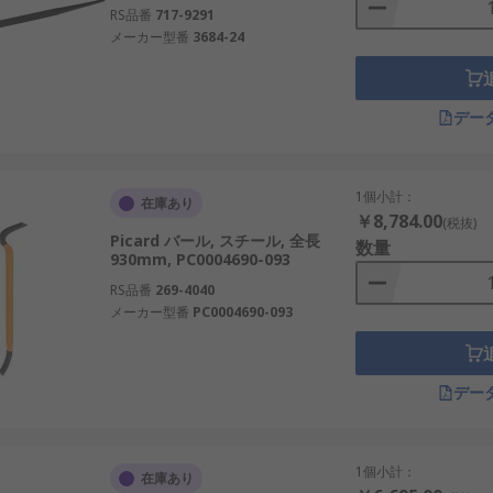
RS品番
717-9291
メーカー型番
3684-24
デー
1個小計：
在庫あり
￥8,784.00
(税抜)
Picard バール, スチール, 全長
数量
930mm, PC0004690-093
RS品番
269-4040
メーカー型番
PC0004690-093
デー
1個小計：
在庫あり