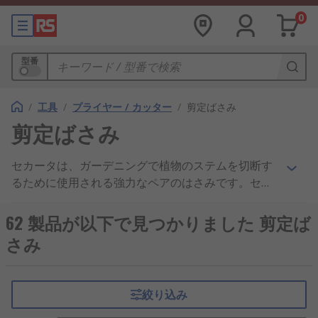
0
型番
/
工具
/
プライヤー / カッター
/
剪定ばさみ
剪定ばさみ
セカータは、ガーデニングで植物のステムを切断す
るために使用される強力なペアのはさみです。セカ
ータは、桜や木の小さな枝の切断、花の死んだ頭の
除去、切断、収穫など、さまざまな用途に不可欠な
62 製品が以下で見つかりました 剪定ば
ガーデンツールです。
さみ
絞り込み