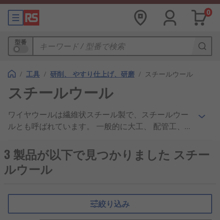
0
型番
/
工具
/
研削、 やすり仕上げ、研磨
/
スチールウール
スチールウール
ワイヤウールは繊維状スチール製で、スチールウー
ルとも呼ばれています。 一般的に大工、 配管工、
職人が表面の前処理をし、 木材へのワニス、ワック
スポリッシュ塗布を行うのに適しています。ワイヤ
3 製品が以下で見つかりました スチー
ウールは、塗料剥離剤と併用して高速除去すること
ルウール
もできます。当社のRS PROブランドの高品質スチ
ールウールは、表面に傷が付かず、プロのクリーニ
ング用に設計されています。RS では、細目、 中
絞り込み
目、又は粗目のスチールウールを取り揃えていま