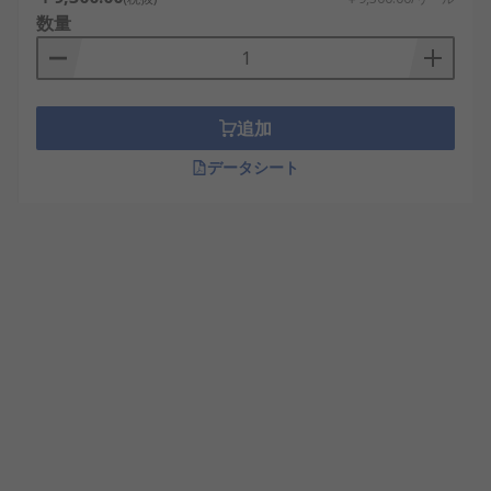
数量
追加
データシート