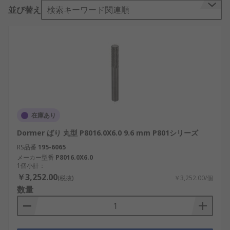
並び替え
検索キーワード関連順
バリ取りツールキットは、研磨、 マス仕上げ、 ス
ピンドル仕上げ、 研磨 及び吹き付け加工作業など
のバリ取り(デエッジ加工)に使用される製品付属品
で構成されています。これらの工具キットには、ブ
レード、 バリ、 ハンドル、 面取り工具、スクレー
パのようなコンポーネントが含まれています。
バリ取りツールキットの用途は?
在庫あり
スチール、 プラスチック、 木材、 アルミ、 石材、
Dormer ばり 丸型 P8016.0X6.0 9.6 mm P801シリーズ
セラミックスなどの材料のバリ取りに使用されてい
ます。これらは、硬化処理をした表面又は堅牢なテ
RS品番
195-6065
クスチャを備えたほとんどすべてのタイプの材料又
メーカー型番
P8016.0X6.0
1個小計：
は装置と組み合わせて使用することができます。
￥3,252.00
(税抜)
￥3,252.00/個
数量
バリ取りハンドルとは何ですか?
バリ取りハンドルは、バリ取り（デエッジ）中、ブ