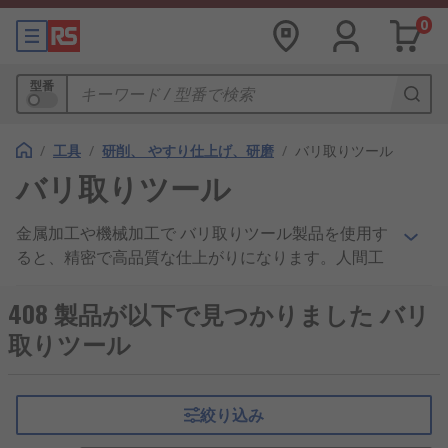
0
型番
/
工具
/
研削、 やすり仕上げ、研磨
/
バリ取りツール
バリ取りツール
金属加工や機械加工で バリ取りツール製品を使用す
ると、精密で高品質な仕上がりになります。人間工
学に基づいた設計を採用した バリ取りツールは、物
の形状と輪郭に沿って安全に動かすことが簡単にで
408 製品が以下で見つかりました バリ
き、 迅速かつ効率的に粗いエッジを滑らかにするこ
取りツール
とができます。木材、 プラスチック、金属 の処理
に関わらず、RSバリ取りツール製品は、あらゆる使
用目的に対応するさまざまな形状とブレードタイプ
絞り込み
を備え、機械工作に必須です。