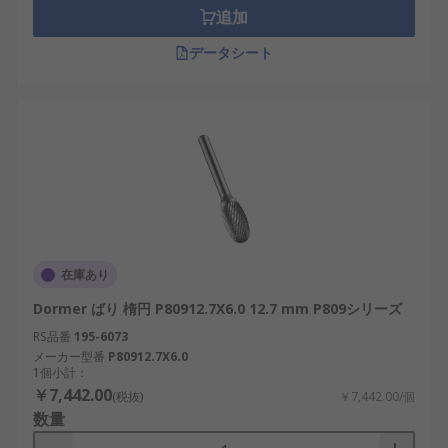
レードとスクレーパを保持するケースです。 これら
追加
のハンドルには、スチール製、 金属、 ゴム製、又
はプラスチック製があります。 バリ取りハンドルに
データシート
は人間工学に基づいたソフトグリップがあり、ユー
ザーの手を擦過から保護します。
バリ取りハンドルは研削、 マス仕上げ、 スピンド
ル仕上げ、 研磨、 研磨ブラスト作業に使用されま
す。 バリ取りハンドルは、さまざまなサイズとブレ
ード処理機能が用意されています。これらのハンド
ルは、ブレードサイズの互換性に応じて分類されま
す。
在庫あり
バリ取りブレード
Dormer ばり 楕円 P80912.7X6.0 12.7 mm P809シリーズ
RS品番
195-6073
メーカー型番
P80912.7X6.0
バリ取りブレードは、スチール、 アルミ、 石材、
1個小計：
セラミック、 硬質木材、プラスチックなどのバリ取
￥7,442.00
(税抜)
￥7,442.00/個
りのために設計された手持ちバリ取りツールのエレ
数量
メントです。手持ちバリ取りツールは小型で、 精密