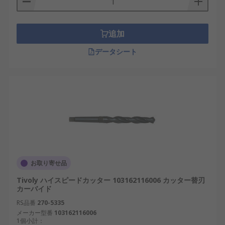
なバリ取り作業に適しています。
どのように使用しますか?
追加
データシート
バリ取りツールを素材の縁に押し付けます。 バリ取
りを行う縁にツールがぴったりとなるようにツール
を持ちます。 バリ取りのために強く押し付ける必要
はありません。 ツールが対象の縁に接触すれば十分
です。
又は3回往復させてください。
お取り寄せ品
Tivoly ハイスピードカッター 103162116006 カッター替刃
カーバイド
RS品番
270-5335
メーカー型番
103162116006
1個小計：