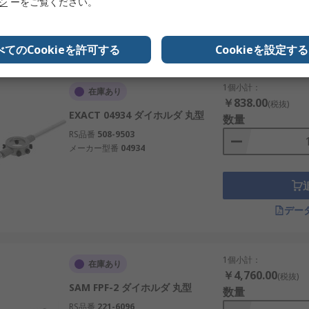
リシ
ーをご覧ください。
デー
べてのCookieを許可する
Cookieを設定する
1個小計：
在庫あり
￥838.00
(税抜)
EXACT 04934 ダイホルダ 丸型
数量
RS品番
508-9503
メーカー型番
04934
デー
1個小計：
在庫あり
￥4,760.00
(税抜)
SAM FPF-2 ダイホルダ 丸型
数量
RS品番
221-6096