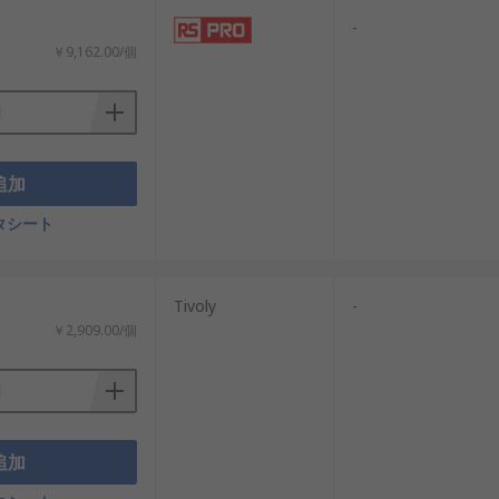
-
￥9,162.00/個
追加
タシート
Tivoly
-
￥2,909.00/個
追加