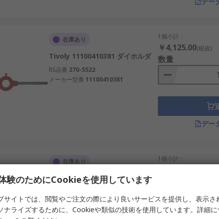
デー
1個小計：
在庫あり
￥4,125.00
(税抜)
Tivoly 11100410381 ダイホルダ
数量
RS品番
270-5522
メーカー型番
11100410381
デー
1個小計：
在庫あり
￥10,708.00
(税抜)
体験のためにCookieを使用しています
SAM FPF-4 ダイホルダ
数量
RS品番
282-9143
ブサイトでは、閲覧やご注文の際により良いサービスを提供し、表示さ
メーカー型番
FPF-4
ソナライズするために、Cookieや類似の技術を使用しています。詳細