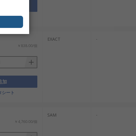
追加
タシート
EXACT
-
￥838.00/個
追加
タシート
SAM
-
￥4,760.00/個