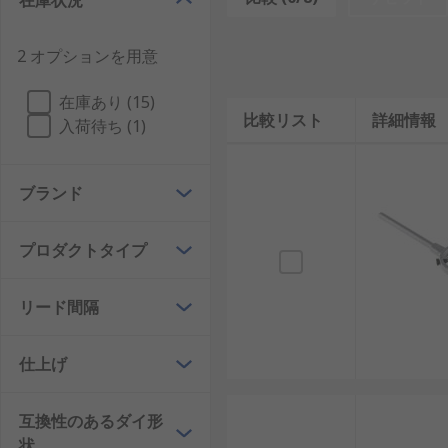
在庫状況
なぜダイスハンドルを使用するので
2 オプションを用意
3本ねじの設計により、ダイスを位置に固定し、正確な
在庫あり (15)
り、ダイスを使用して、新しいねじ山を作ったり、摩耗
比較リスト
詳細情報
入荷待ち (1)
ブランド
プロダクトタイプ
リード間隔
仕上げ
互換性のあるダイ形
状