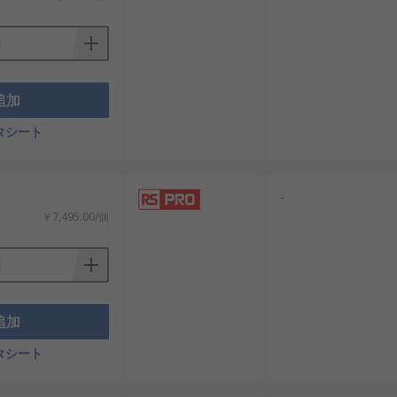
追加
タシート
-
￥7,495.00/個
追加
タシート