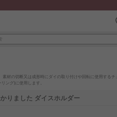
は、素材の切断又は成形時にダイの取り付けや回転に使用するチ
ーリング)に使用します。
ャスタブルダイスを保持します。丈夫な素材で製品寿命が長く
つかりました ダイスホルダー
で握りやすくなっています。ダイスハンドルには、通常、心押し
を格納した 円筒ディスクを配置するための 3本のねじが付い
す。