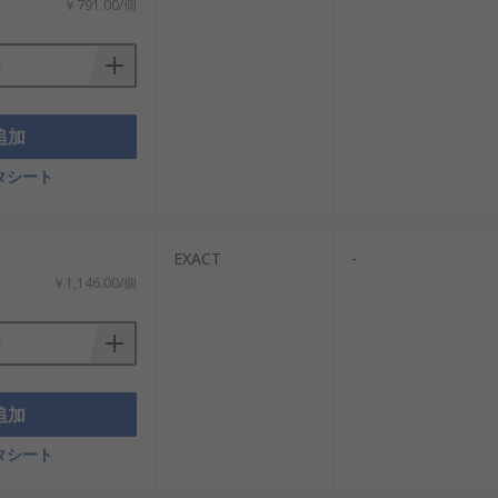
￥791.00/個
追加
タシート
EXACT
-
￥1,146.00/個
追加
タシート