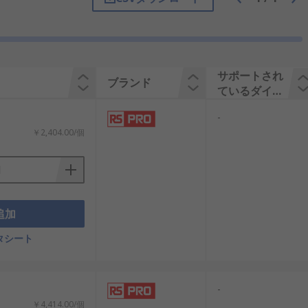
 維持することが簡単になります。 つま
サポートされ
ブランド
ているダイサ
イズ
-
￥2,404.00/個
追加
タシート
-
￥4,414.00/個