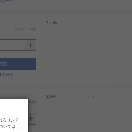
タシート
Tivoly
-
￥4,125.00/個
追加
タシート
SAM
-
￥10,708.00/個
れるコンテ
については、