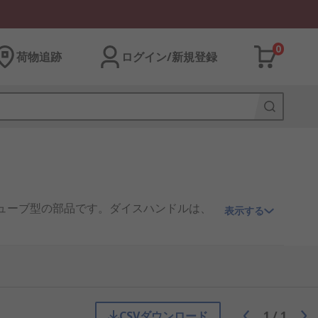
0
荷物追跡
ログイン/新規登録
ューブ型の部品です。ダイスハンドルは、
表示する
、ローレット加工のハンドルでグリップ
(回転工具である旋盤の調整可能な部品)
ています。中央のねじ切り工具の周囲に対
CSVダウンロード
1
/
1