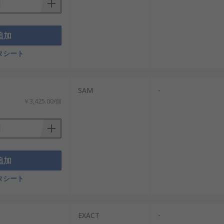
追加
タシート
SAM
-
￥3,425.00/個
追加
タシート
EXACT
-