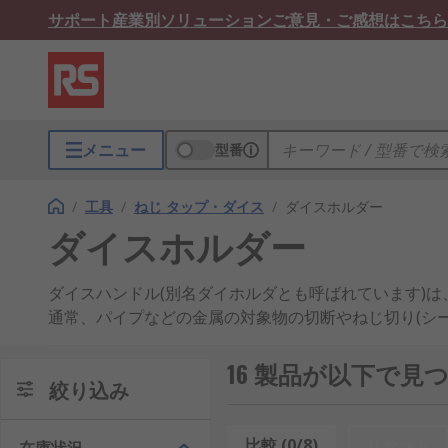
サポート
産業別ソリューション
ご意見・ご感想はこちら
メニュー
型番
/
工具
/
ねじ タップ・ダイス
/
ダイスホルダー
ダイスホルダー
ダイスハンドル(別名ダイホルダとも呼ばれています)
通常、パイプなどの金属の対象物の切断やねじ切り(シ
ダイスハンドルはさまざまなサイズの六角ダイスやアジ
16 製品が以下で見
性が向上しています。また、ローレット加工のハンドル
絞り込み
のスピンドルに向いた側の近くに、ダイスと、切削工具
照的にカットされた穴は金属その他の素材のチップ用で
比較 (0/8)
リセット