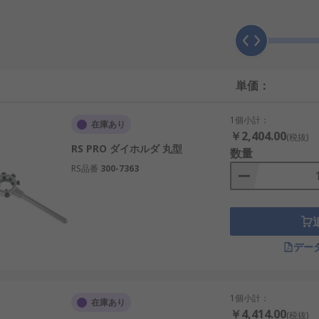
すか?
ねじ切りと、湾曲のないきれいなねじ山を実現するために向きを
や損傷のあるねじ山を修理したりすることができます。
単価：
1個小計：
在庫あり
￥2,404.00
(税抜)
RS PRO ダイホルダ 丸型
数量
RS品番
300-7363
デー
1個小計：
在庫あり
￥4,414.00
(税抜)