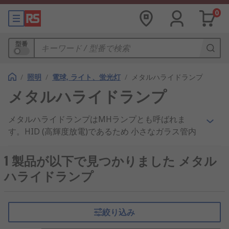
0
型番
/
照明
/
電球, ライト、蛍光灯
/
メタルハライドランプ
メタルハライドランプ
メタルハライドランプはMHランプとも呼ばれま
す。HID (高輝度放電)であるため 小さなガラス管内
のアーク放電によって光の大部分を照射します。こ
のランプは、高品質な白色光と優れた効率により普
1 製品が以下で見つかりました メタル
及しています。また、長寿命ランプで、一部のMH
ハライドランプ
ランプの寿命は最大32,000時間に達します。
メタルハライドランプを選択する
絞り込み
理由