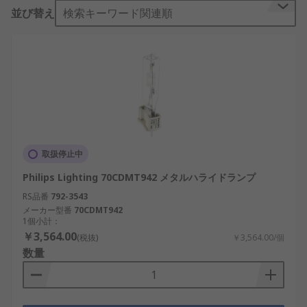
並び替え
検索キーワード関連順
メタルハライドランプは、白熱灯や蛍光灯に比べて
小型ですが、 生成される光出力は同じです。この非
常に汎用性の高いランプは、裏庭の照明からサッカ
ーのピッチ全体の照明まで、さまざまな用途向けの
さまざまなワット数のものが利用できます。優れた
演色性と長寿命を実現する効率的なランプをお探し
の場合は、ぜひRSのメタルハライドランプ製品をご
検討ください。
取扱停止中
メタルハライドランプの代表的な
Philips Lighting 70CDMT942 メタルハライドランプ
用途
RS品番
792-3543
メーカー型番
70CDMT942
1個小計：
MHランプは、通常、その高性能と長寿命により、
￥3,564.00
(税抜)
￥3,564.00/個
スタジアムやアリーナスポーツフィールド駐車場、
数量
街路照明に使用されています。
メタルハライドランプの口金の種