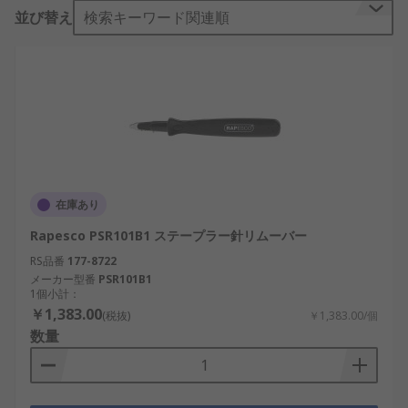
後ろを広げ、前方からステープルを引き出します。
並び替え
検索キーワード関連順
ステープルリムーバーのタイプ
さまざまな厚さの紙から
オフィスステープル
を取り
外すことができる最も一般的なタイプは、向かい合
わせに配置されたジョーがあるステープルリムーバ
ーです。使用後、スプリングによりジョーが開いた
位置に戻されます。大工作業や室内装飾用のヘビー
デューティなレバー式ステープルリムーバーは、紙
在庫あり
を傷付けるため、オフィス環境での使用には適して
いません。
Rapesco PSR101B1 ステープラー針リムーバー
RS品番
177-8722
ステープルリムーバーは何に使用しますか?
メーカー型番
PSR101B1
1個小計：
ホチキスでとめたページが間違った順序になってい
￥1,383.00
(税抜)
￥1,383.00/個
る場合、再印刷するのではなく、順序を変えて再度
数量
ホチキスでとめることができます。ステープルリム
ーバーは、ページをばらばらにして個々の
プラスチ
ック製ドキュメントポケット
に入れる場合にも便利